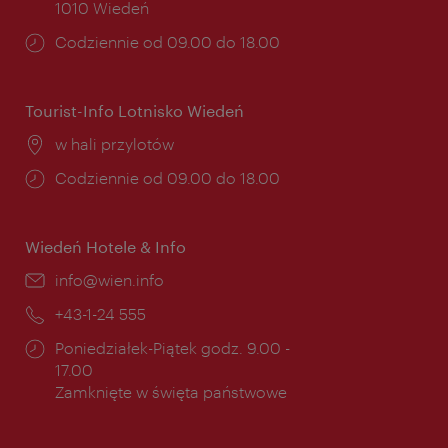
1010 Wiedeń
Godziny
Codziennie od 09.00 do 18.00
otwarcia:
Tourist-Info Lotnisko Wiedeń
Miejsce:
w hali przylotów
Godziny
Codziennie od 09.00 do 18.00
otwarcia:
Wiedeń Hotele & Info
E-
info@wien.info
mail:
Telefon:
+43-1-24 555
Godziny
Poniedziałek-Piątek godz. 9.00 -
otwarcia:
17.00
Zamknięte w święta państwowe