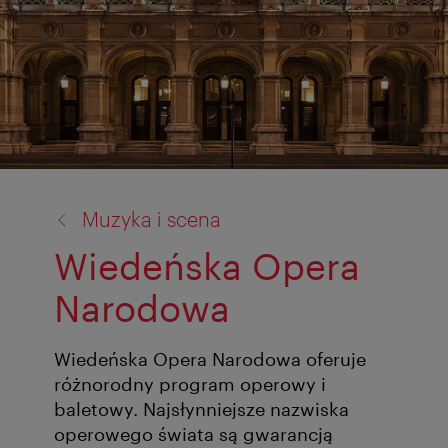
powrót
Muzyka i scena
do:
Wiedeńska Opera
Narodowa
Wiedeńska Opera Narodowa oferuje
różnorodny program operowy i
baletowy. Najsłynniejsze nazwiska
operowego świata są gwarancją