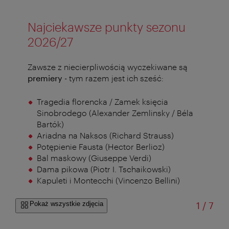
Najciekawsze punkty sezonu
2026/27
Zawsze z niecierpliwością wyczekiwane są
premiery
- tym razem jest ich sześć:
Tragedia florencka / Zamek księcia
Sinobrodego (Alexander Zemlinsky / Béla
Bartók)
Ariadna na Naksos (Richard Strauss)
Potępienie Fausta (Hector Berlioz)
Bal maskowy (Giuseppe Verdi)
Dama pikowa (Piotr I. Tschaikowski)
Kapuleti i Montecchi (Vincenzo Bellini)
od
Pokaż wszystkie zdjęcia
1
/
7