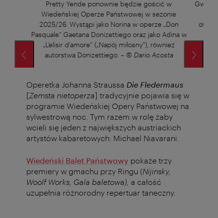
r
Pretty Yende ponownie będzie gościć w
Gwiazda
Wiedeńskiej Operze Państwowej w sezonie
2025
2025/26. Wystąpi jako Norina w operze „Don
otwar
Pasquale” Gaetana Donizettiego oraz jako Adina w
„L’elisir d’amore” („Napój miłosny”), również
autorstwa Donizettiego.
–
© Dario Acosta
Operetka Johanna Straussa
Die Fledermaus
[
Zemsta nietoperza
] tradycyjnie pojawia się w
programie Wiedeńskiej Opery Państwowej na
sylwestrową noc. Tym razem w rolę żaby
wcieli się jeden z największych austriackich
artystów kabaretowych: Michael Niavarani.
Wiedeński Balet Państwowy
pokaże trzy
premiery w gmachu przy Ringu (
Nijinsky,
Woolf Works, Gala baletowa),
a całość
uzupełnia różnorodny repertuar taneczny.