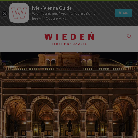
ivie - Vienna Guide
View
WienTourismus / Vienna Tourist Board
free - In Google Play
Pokaż/ukryj
Szuk
nawigację
Przejdź
Przejdź
do
do
nawigacji
treści