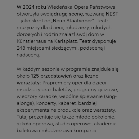
W 2024 roku
Wiedeńska Opera Państwowa
otworzyła swoją
drugą scenę,
nazwaną
NEST
–
jako skrót od
„Neue Staatsoper”
.
Teatr
muzyczny dla dzieci, młodzieży, młodych
dorosłych i rodzin znalazł swój dom w
Künstlerhaus na Karlsplatz. Teatr
dysponuje
248 miejscami siedzącymi, podsceną i
nadsceną.
W każdym sezonie w programie znajduje się
około
125 przedstawień oraz liczne
warsztaty
: Prapremiery oper dla dzieci i
młodzieży oraz baletów, programy quizowe,
wieczory karaoke, wspólne śpiewanie (sing-
alongs), koncerty, kabaret, bardziej
eksperymentalne produkcje oraz warsztaty.
Tutaj prezentuje się także młode pokolenie:
szkoła operowa, studio operowe, akademia
baletowa i młodzieżowa kompania.