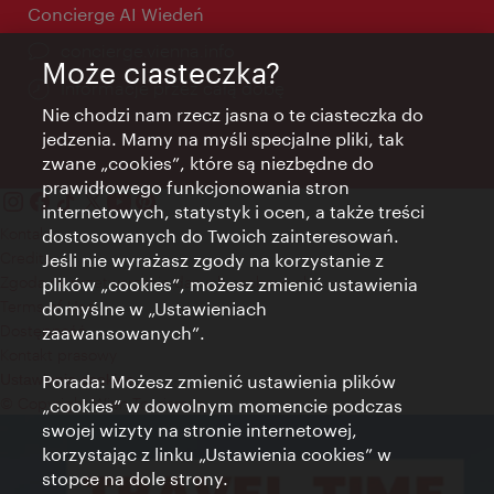
Concierge AI Wiedeń
concierge.vienna.info
Może ciasteczka?
Informacje przez całą dobę
Nie chodzi nam rzecz jasna o te ciasteczka do
jedzenia. Mamy na myśli specjalne pliki, tak
zwane „cookies”, które są niezbędne do
prawidłowego funkcjonowania stron
internetowych, statystyk i ocen, a także treści
Kontakt
dostosowanych do Twoich zainteresowań.
Credits
Jeśli nie wyrażasz zgody na korzystanie z
Zgoda na przetwarzanie danych osobowych
plików „cookies”, możesz zmienić ustawienia
Terms of Use
domyślne w „Ustawieniach
Dostępność
zaawansowanych”.
Kontakt prasowy
Porada: Możesz zmienić ustawienia plików
Ustawienia cookies
© Copyright Wien Tourismus
„cookies” w dowolnym momencie podczas
swojej wizyty na stronie internetowej,
korzystając z linku „Ustawienia cookies” w
stopce na dole strony.