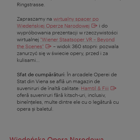
Ringstrasse.
Zapraszamy na
wirtualny spacer po
Wiedeńskiej Operze Narodowej
i do
wypróbowania prezentacji w rzeczywistości
wirtualnej
"Wiener Staatsoper VR – Beyond
the Scenes"
– widok 360 stopni: pozwala
zanurzyć się w świecie opery, przed i za
kulisami...
Sfat de cumpărături
: În arcadele Operei de
Stat din Viena se află un magazin de
suveniruri de înaltă calitate:
Hamtil & Fiii
oferă suveniruri fără kitsch-uri, inclusiv,
bineînțeles, multe dintre ele cu o legătură cu
opera și baletul.
Wiedeńska Opera Narodowa