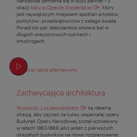
Narodowa zamienia się w duży parkiet – z
okazji
balu w Operze Wiedeńskiej
, który
jest największym miejscem spotkań artystów,
polityków i przedsiębiorców z całego świata.
Ponad sto par debiutantów otwiera bal w
długich wieczorowych sukniach i
smokingach.
Pokaż tekst alternatywny
Zachwycająca architektura
Wycieczki z przewodnikiem
są idealną
okazją, aby zajrzeć za kulisy wspaniałej opery.
Budynek Opery Narodowej został wzniesiony
w latach 1863-1869 jako jeden z pierwszych
okazałych budynków na nowo rozplanowanej