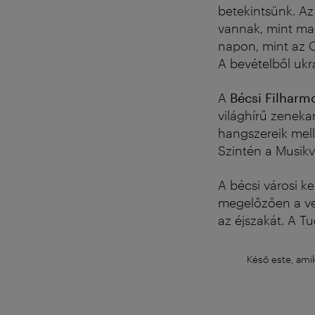
betekintsünk. A
vannak, mint mag
napon, mint az O
A bevételből ukr
A
Bécsi Filharm
világhírű zeneka
hangszereik mell
Szintén a Musik
A bécsi városi ke
megelőzően a ven
az éjszakát. A 
Késő este, amik