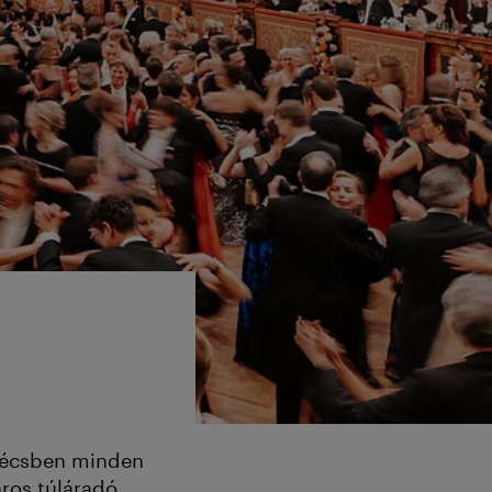
 Bécsben minden
ros túláradó