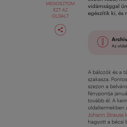
MEGOSZTOM
vidámsággal ün
EZT AZ
egészítik ki, é
OLDALT
Oldal
megosztása
Archiv
Az olda
A bálozók és a 
szakasza. Pontosa
szezon a belváro
fénypontja januá
tovább él. A ke
oldaltermekben 
Johann Strauss k
hagyott a bécsi 