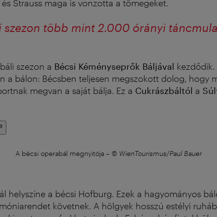
 és Strauss maga is vonzotta a tömegeket.
li szezon több mint 2.000 órányi táncmul
báli szezon a
Bécsi Kéményseprők Báljával
kezdődik. 
n a bálon: Bécsben teljesen megszokott dolog, hogy
portnak megvan a saját bálja. Ez a
Cukrászbáltól
a
Súl
e
A bécsi operabál megnyitója
–
© WienTourismus/Paul Bauer
ál helyszíne a bécsi Hofburg. Ezek a hagyományos bál
móniarendet követnek. A hölgyek hosszú estélyi ruháb