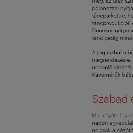
meg, az urak szm
polonézzal nyitj
táncparkettre, ho
táncprodukciók é
Denevér-négye
tánc pedig mind
A
jogászbál
a b
megrendezésre, h
ünneplő viselet
Kávémérők bálj
Szabad 
Már régóta lege
napon egyedüláll
ne csak a nézőtér