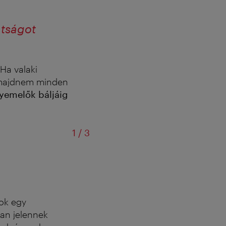
atságot
Ha valaki
 majdnem minden
yemelők báljáig
/
1
/
3
A talpig érő ruha és a frakk a hagyomá
ok egy
an jelennek