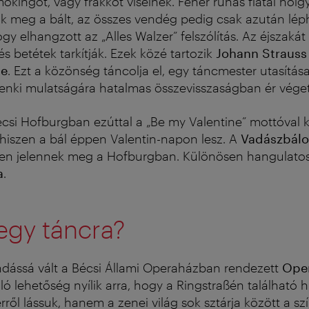
okingot, vagy frakkot viselnek. Fehér ruhás fiatal hölg
ák meg a bált, az összes vendég pedig csak azután lép
gy elhangzott az „Alles Walzer” felszólítás. Az éjszakát
s betétek tarkítják. Ezek közé tartozik
Johann Strauss
se
. Ezt a közönség táncolja el, egy táncmester utasítása
enki mulatságára hatalmas összevisszaságban ér véget
écsi Hofburgban ezúttal a „Be my Valentine” mottóval k
iszen a bál éppen Valentin-napon lesz.
A
Vadászbál
ben jelennek meg a Hofburgban. Különösen hangulatos
a
.
egy táncra?
ndássá vált a Bécsi Állami Operaházban rendezett
Ope
ó lehetőség nyílik arra, hogy a Ringstraßén található 
ről lássuk, hanem a zenei világ sok sztárja között a sz