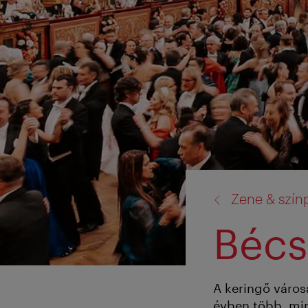
vissza
Zene & szín
a:
Bécs
A keringő város
évben több, min