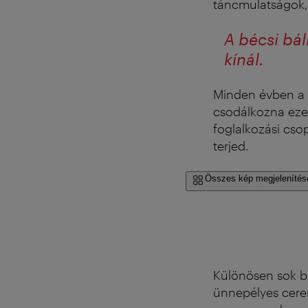
táncmulatságok,
A bécsi bá
kínál.
Minden évben a 
csodálkozna eze
foglalkozási cso
terjed.
Összes kép megjelenítés
Különösen sok b
ünnepélyes cere