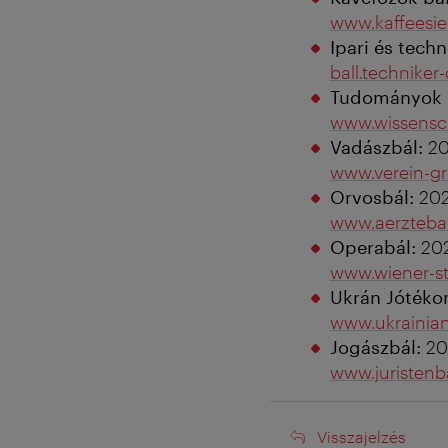
www.kaffeesied
Ipari és techn
ball.techniker-
Tudományok B
www.wissensch
Vadászbál:
20
www.verein-gr
Orvosbál:
202
www.aerztebal
Operabál:
202
www.wiener-st
Ukrán Jótéko
www.ukrainian
Jogászbál:
20
www.juristenba
Visszajelzés
Visszajelzés