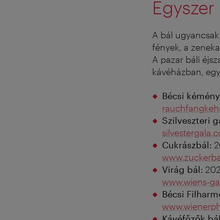
Egyszer 
A bál ugyancsak
fények, a zeneka
A pazar báli éjs
kávéházban, egy 
Bécsi kémény
rauchfangkehr
Szilveszteri 
silvestergala.
Cukrászbál:
2
www.zuckerba
Virág bál:
202
www.wiens-ga
Bécsi Filharm
www.wienerphi
Kávéfőzők bál