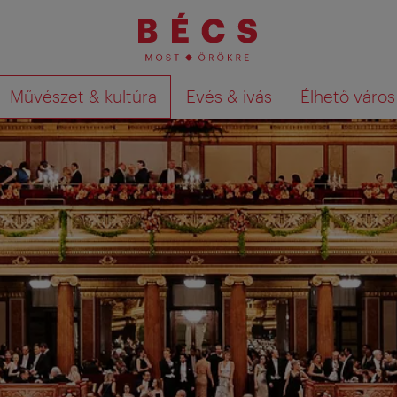
Művészet & kultúra
Evés & ivás
Élhető város
Keresési találatok megjelenítése a té