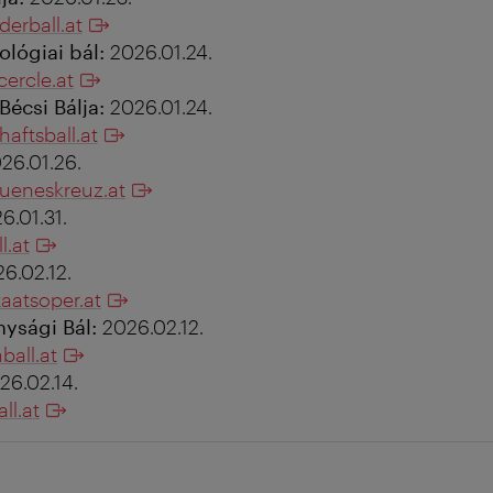
erball.at
ológiai bál:
2026.01.24.
cercle.at
écsi Bálja:
2026.01.24.
aftsball.at
26.01.26.
ueneskreuz.at
6.01.31.
l.at
6.02.12.
aatsoper.at
nysági Bál:
2026.02.12.
ball.at
26.02.14.
ll.at