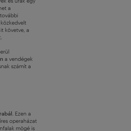
yek és urak egy
het a
 további
közkedvelt
it követve, a
.
erül
on
a vendégek
nak számít a
rabál
. Ezen a
híres operaházat
ínfalak mögé is