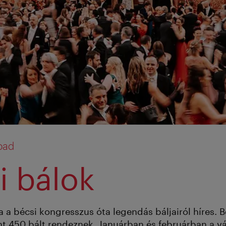
pad
i bálok
a a bécsi kongresszus óta legendás báljairól híres.
t 450 bált rendeznek. Januárban és februárban a vá