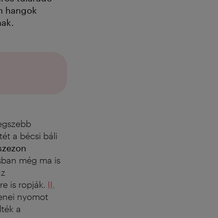
n hangok
nak.
legszebb
ét a bécsi báli
 szezon
osban még ma is
az
e is ropják.
II.
enei nyomot
lték a