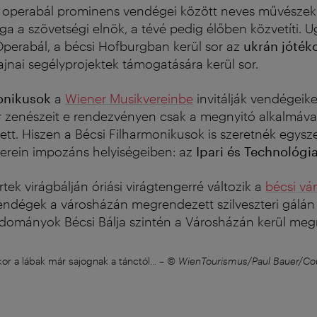
z operabál prominens vendégei között neves művészek
a a szövetségi elnök, a tévé pedig élőben közvetíti.
U
perabál, a bécsi Hofburgban kerül sor az
ukrán jóték
ajnai segélyprojektek támogatására kerül sor.
onikusok
a
Wiener Musikvereinbe
invitálják vendégeiket
r zenészeit e rendezvényen csak a megnyitó alkalmával
ett. Hiszen a Bécsi Filharmonikusok is szeretnék egysze
verein impozáns helyiségeiben: az
Ipari és Technológia
rtek virágbálján óriási virágtengerré változik a
bécsi vá
dégek a városházán megrendezett szilveszteri gálán i
Tudományok Bécsi Bálja szintén a Városházán kerül me
or a lábak már sajognak a tánctól...
–
© WienTourismus/Paul Bauer/Cou