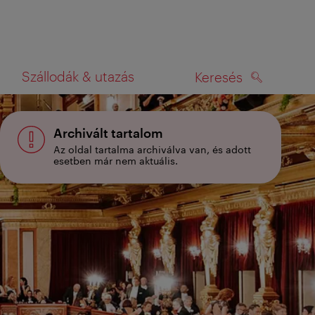
Szállodák & utazás
Keresés
KERESÉS
rképen
Archivált tartalom
Az oldal tartalma archiválva van, és adott
esetben már nem aktuális.