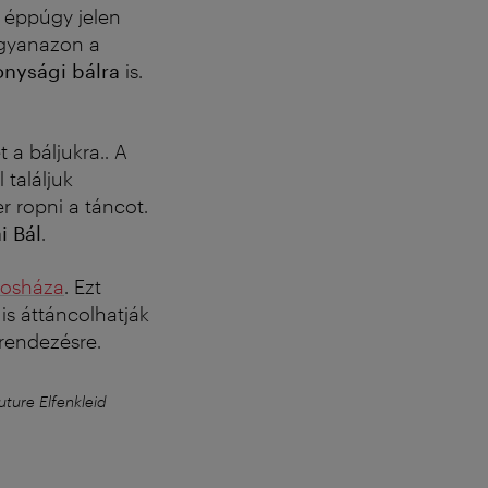
 éppúgy jelen
gyanazon a
onysági bálra
is.
 a báljukra.. A
 találjuk
r ropni a táncot.
i Bál
.
rosháza
. Ezt
s áttáncolhatják
grendezésre.
ture Elfenkleid
Késő este, amikor a lábak má