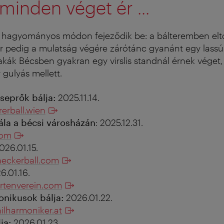
minden véget ér ...
 hagyományos módon fejeződik be: a bálteremben el
r pedig a mulatság végére zárótánc gyanánt egy lassú
zakák Bécsben gyakran egy virslis standnál érnek véget,
gulyás mellett.
seprők bálja:
2025.11.14.
erball.wien
gála a bécsi városházán
: 2025.12.31.
com
026.01.15.
eckerball.com
6.01.16.
rtenverein.com
onikusok bálja:
2026.01.22.
lharmoniker.at
ja:
2026.01.23.