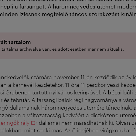
nepli a farsangot. A háromnegyedes ütemet moder
s minden ízlésnek megfelelő táncos szórakozást kínál
ált tartalom
l tartalma archiválva van, és adott esetben már nem aktuális.
tánckedvelők számára november 11-én kezdődik az év 
n a karnevál kezdetekor, 11 óra 11 perckor veszi kezdet
si Grabenen tartott nyilvános keringővel. A
bécsi báli
r és február. A farsangi bálok régi hagyománya a vár
ringő dallamainak háromnegyedes ütemére táncolnak, 
azonban a változatosság kedvéért a diszkózene ütemér
eringőkirály
dallamai nem maradhatnak ki. Olyan z
bálokban, mint senki más. Az ő idejében virágkorukat é