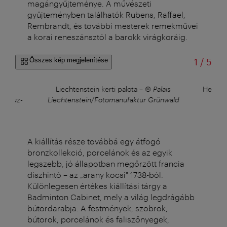
magángyűjteménye. A művészeti
gyűjteményben találhatók Rubens, Raffael,
Rembrandt, és további mesterek remekművei
a korai reneszánsztól a barokk virágkoráig.
/
Összes kép megjelenítése
1
/
5
–
©
Liechtenstein kerti palota
–
© Palais
Hercegi
 Vaduz-
Liechtenstein/Fotomanufaktur Grünwald
© LI
A kiállítás része továbbá egy átfogó
bronzkollekció, porcelánok és az egyik
legszebb, jó állapotban megőrzött francia
díszhintó – az „arany kocsi" 1738-ból.
Különlegesen értékes kiállítási tárgy a
Badminton Cabinet, mely a világ legdrágább
bútordarabja. A festmények, szobrok,
bútorok, porcelánok és faliszőnyegek,