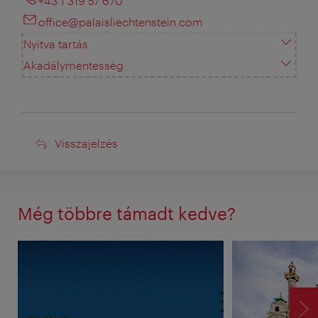
+43 1 319 57 670
office@palaisliechtenstein.com
Nyitva tartás
Akadálymentesség
Visszajelzés
Visszajelzés
Még többre támadt kedve?
TO