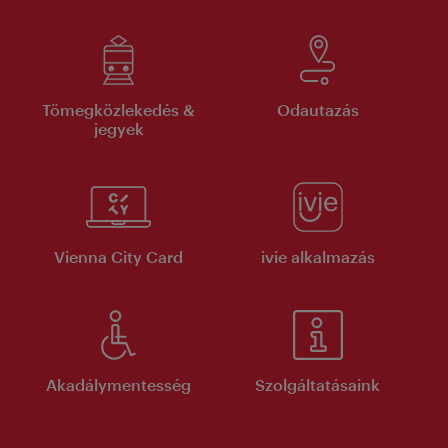
Tömegközlekedés &
Odautazás
jegyek
Vienna City Card
ivie alkalmazás
Akadálymentesség
Szolgáltatásaink