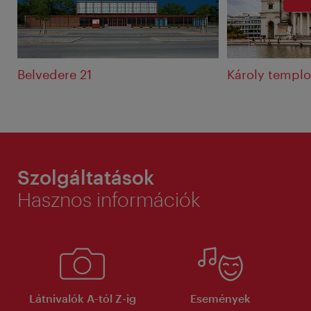
Belvedere 21
Károly templ
Szolgáltatások
Hasznos információk
Látnivalók A-tól Z-ig
Események