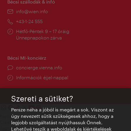
Bécsi szállodák & infó
E-
info@wien.info
mail:
Telefon:
+43-1-24 555
Nyitva
Hétfő-Péntek 9 – 17 óráig
tartás:
Ünnepnapokon zárva
Bécsi MI-konciérz
concierge.vienna.info
Információk éjjel-nappal
Szereti a sütiket?
Persze néha a jóból is megárt a sok. Viszont az
úgy nevezett sütik szükségesek ahhoz, hogy a
Kapcsolat
legjobb szolgáltatást nyújthassuk Önnek.
Credits
Lehetővé teszik a weboldalak és kiértékelések
Adatvédelmi nyilatkozat