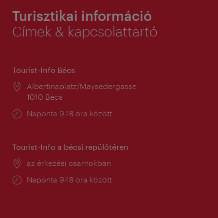
Turisztikai információ
Címek & kapcsolattartó
Tourist-Info Bécs
Helyszín:
Albertinaplatz/Maysedergasse
1010 Bécs
Nyitva
Naponta 9-18 óra között
tartás:
Tourist-Info a bécsi repülőtéren
Helyszín:
az érkezési csarnokban
Nyitva
Naponta 9-18 óra között
tartás: