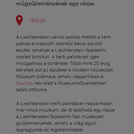
műgyűjteményének egy része.
TÉRKÉP
A Liechtenstein városi palota mellett a kerti
palota a második jelentős bécsi barokk
épület, amelyet a Liechtenstein fejedelmi
család birtokol. A kerti palotának igen
mozgalmas a története. Több mint 20 évig
bérelték ezt az épületet a Modern Művészeti
Múzeum számára, amely napjainkban a
mumok
név alatt a MuseumsQuartierban
talált otthonra.
A Liechtenstein kerti palotában napjainkban
már nincs múzeum, de itt található egy része
a Liechtenstein fejedelmi ház művészeti
gyűjteményének, amely a világ egyik
legnagyobb és legjelentősebb