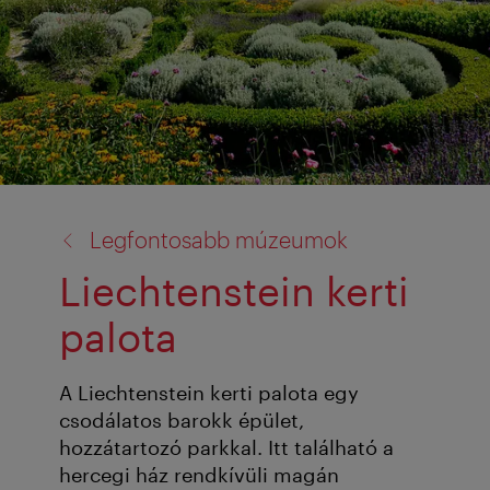
vissza
Legfontosabb múzeumok
a:
Liechtenstein kerti
palota
A Liechtenstein kerti palota egy
csodálatos barokk épület,
hozzátartozó parkkal. Itt található a
hercegi ház rendkívüli magán