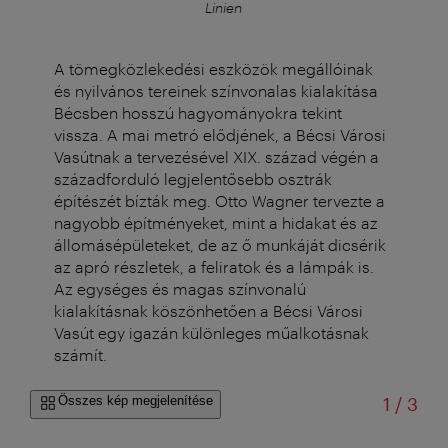
Linien
A tömegközlekedési eszközök megállóinak
és nyilvános tereinek színvonalas kialakítása
Bécsben hosszú hagyományokra tekint
vissza. A mai metró elődjének, a Bécsi Városi
Vasútnak a tervezésével XIX. század végén a
századforduló legjelentősebb osztrák
építészét bízták meg. Otto Wagner tervezte a
nagyobb építményeket, mint a hidakat és az
állomásépületeket, de az ő munkáját dicsérik
az apró részletek, a feliratok és a lámpák is.
Az egységes és magas színvonalú
kialakításnak köszönhetően a Bécsi Városi
Vasút egy igazán különleges műalkotásnak
számít.
/
Összes kép megjelenítése
1
/
3