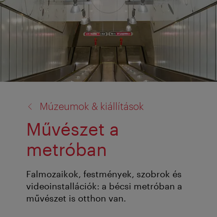
vissza
Múzeumok & kiállítások
a:
Művészet a
metróban
Falmozaikok, festmények, szobrok és
videoinstallációk: a bécsi metróban a
művészet is otthon van.