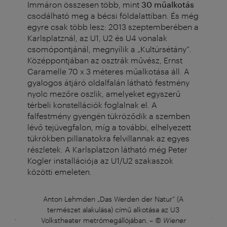
Immáron összesen több, mint
30 műalkotás
csodálható meg a bécsi földalattiban. És még
egyre csak több lesz: 2013 szeptemberében a
Karlsplatznál, az U1, U2 és U4 vonalak
csomópontjánál, megnyílik a „Kultúrsétány”.
Középpontjában az osztrák művész, Ernst
Caramelle 70 x 3 méteres műalkotása áll. A
gyalogos átjáró oldalfalán látható festmény
nyolc mezőre oszlik, amelyeket egyszerű
térbeli konstellációk foglalnak el. A
falfestmény gyengén tükröződik a szemben
lévő tejüvegfalon, míg a további, elhelyezett
tükrökben pillanatokra felvillannak az egyes
részletek. A Karlsplatzon látható még Peter
Kogler installációja az U1/U2 szakaszok
közötti emeleten.
” (A
Anton Lehmden „Das Werden der Natur” (A
Ant
 U3
természet alakulása) című alkotása az U3
te
iener
Volkstheater metrómegállójában.
–
© Wiener
Volk