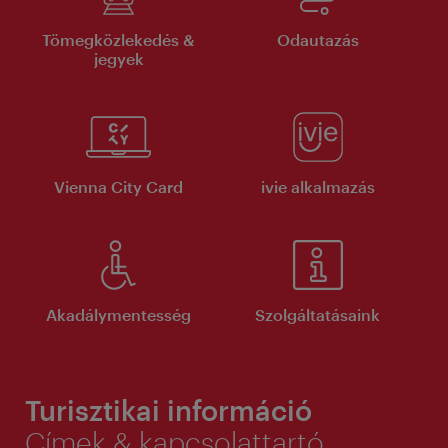
Tömegközlekedés &
Odautazás
jegyek
Vienna City Card
ivie alkalmazás
Akadálymentesség
Szolgáltatásaink
Turisztikai információ
Címek & kapcsolattartó