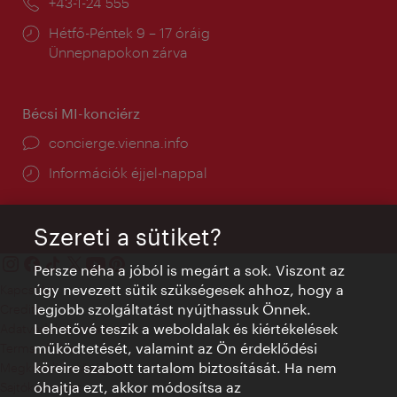
Telefon:
+43-1-24 555
Nyitva
Hétfő-Péntek 9 – 17 óráig
tartás:
Ünnepnapokon zárva
Bécsi MI-konciérz
concierge.vienna.info
Információk éjjel-nappal
Szereti a sütiket?
Persze néha a jóból is megárt a sok. Viszont az
úgy nevezett sütik szükségesek ahhoz, hogy a
Kapcsolat
legjobb szolgáltatást nyújthassuk Önnek.
Credits
Lehetővé teszik a weboldalak és kiértékelések
Adatvédelmi nyilatkozat
működtetését, valamint az Ön érdeklődési
Terms of Use
köreire szabott tartalom biztosítását. Ha nem
Megközelíthetőség
óhajtja ezt, akkor módosítsa az
Sajtókapcsolat