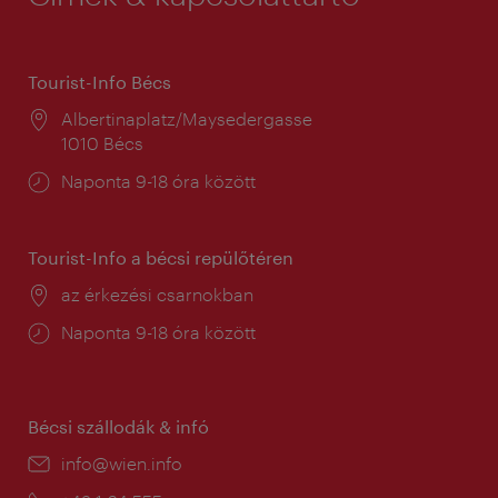
Tourist-Info Bécs
Helyszín:
Albertinaplatz/Maysedergasse
1010 Bécs
Nyitva
Naponta 9-18 óra között
tartás:
Tourist-Info a bécsi repülőtéren
Helyszín:
az érkezési csarnokban
Nyitva
Naponta 9-18 óra között
tartás:
Bécsi szállodák & infó
E-
info@wien.info
mail: