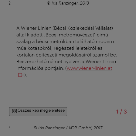
(U1/U2
© Iris Ranzinger, 2013
B
A Wiener Linien (Bécsi Közlekedési Vállalat)
által kiadott „Bécsi metróművészet" című
szalag a bécsi metrókban található modern
műalkotásokról, régészeti leletekről és
kortalan építészeti megoldásairól számol be.
Beszerezhető német nyelven a Wiener Linien
információs pontjain. (
www.wiener-linien.at
).
/
Összes kép megjelenítése
1
/
3
az U2
© Iris Ranzinger / KÖR GmbH, 2017
 és a