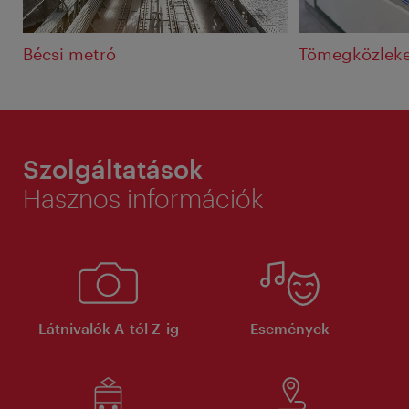
Bécsi metró
Tömegközleke
Szolgáltatások
Hasznos információk
Látnivalók A-tól Z-ig
Események