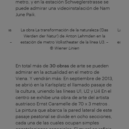
metro, y en la estación Schweglerstrasse se
puede admirar una videoinstalación de Nam
June Paik.
a ('Das
La obra La transformación de la naturaleza ('Das
La obr
en la
Werden der Natur') de Anton Lehmden en la
Werd
a U3.
–
estación de metro Volkstheater de la línea U3.
–
estaci
© Wiener Linien
En total más de
30 obras
de arte se pueden
admirar en la actualidad en el metro de
Viena. Y vendrán más: En septiembre de 2013,
se abrió en la Karlsplatz el llamado pasaje de
la cultura, uniendo las líneas U1, U2 y U4 En el
centro se exhibe una obra de arte del artista
austríaco Ernst Caramelle de 70 x 3 metros .
La pintura que abarca la pared lateral de este
pasaje peatonal se divide en ocho secciones,
cada una de las cuales ocupan simples
constelaciones espaciales. El mural se refleja