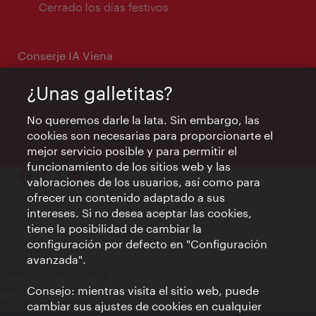
de
Cerrado los días festivos
apertura:
Conserje IA Viena
concierge.vienna.info
¿Unas galletitas?
Información las 24 horas
No queremos darle la lata. Sin embargo, las
cookies son necesarias para proporcionarte el
mejor servicio posible y para permitir el
funcionamiento de los sitios web y las
valoraciones de los usuarios, así como para
Contacto
ofrecer un contenido adaptado a sus
Aviso legal
intereses. Si no desea aceptar las cookies,
Política de privacidad de datos
tiene la posibilidad de cambiar la
Terms of Use
configuración por defecto en "Configuración
Accesibilidad
avanzada".
Contacto para la prensa
Consejo: mientras visita el sitio web, puede
Ajustes de cookie
© Copyright WienTourismus
cambiar sus ajustes de cookies en cualquier