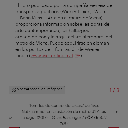
El libro publicado por la compañía vienesa de
transportes públicos (Wiener Linien) "Wiener
U-Bahn-Kunst" (Arte en el metro de Viena)
proporciona información sobre las obras de
arte contemporáneo, los hallazgos
arqueológicos y la arquitectura atemporal del
metro de Viena. Puede adquirirse en alemán
en los puntos de información de Wiener
Linien (
www.wiener-linien.at
).
de
Mostrar todas las imágenes
1
/
3
 las
'Tornillos de control de la cara' de Yves
Instal
tre
Netzhammer en la estación de metro U1 Altes
metro 
© Foto:
Landgut (2017)
–
© Iris Ranzinger / KÖR GmbH,
2017