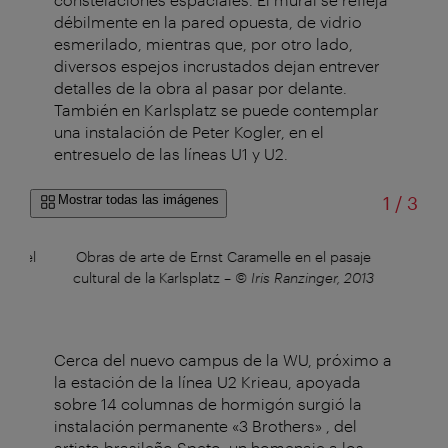
débilmente en la pared opuesta, de vidrio
esmerilado, mientras que, por otro lado,
diversos espejos incrustados dejan entrever
detalles de la obra al pasar por delante.
También en Karlsplatz se puede contemplar
una instalación de Peter Kogler, en el
entresuelo de las líneas U1 y U2.
de
Mostrar todas las imágenes
1
/
3
(en el
Obras de arte de Ernst Caramelle en el pasaje
Hei
ener
cultural de la Karlsplatz
–
© Iris Ranzinger, 2013
Cerca del nuevo campus de la WU, próximo a
la estación de la línea U2 Krieau, apoyada
sobre 14 columnas de hormigón surgió la
instalación permanente
«3 Brothers»
, del
artista brasileño Speto: un homenaje a los