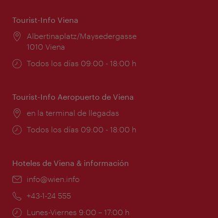
Tourist-Info Viena
Lugar:
Albertinaplatz/Maysedergasse
1010 Viena
Horarios
Todos los días 09:00 - 18:00 h
de
apertura:
Tourist-Info Aeropuerto de Viena
Lugar:
en la terminal de llegadas
Horarios
Todos los días 09:00 - 18:00 h
de
apertura:
Hoteles de Viena & información
e-
info@wien.info
mail:
Teléfono:
+43-1-24 555
Horarios
Lunes-Viernes 9:00 – 17:00 h