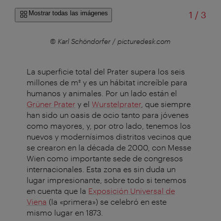
de
Mostrar todas las imágenes
1
/
3
r
© Karl Schöndorfer / picturedesk.com
La superficie total del Prater supera los seis
millones de m² y es un hábitat increíble para
humanos y animales. Por un lado están el
Grüner Prater
y el
Wurstelprater
, que siempre
han sido un oasis de ocio tanto para jóvenes
como mayores, y, por otro lado, tenemos los
nuevos y modernísimos distritos vecinos que
se crearon en la década de 2000, con Messe
Wien como importante sede de congresos
internacionales. Esta zona es sin duda un
lugar impresionante, sobre todo si tenemos
en cuenta que la
Exposición Universal de
Viena
(la «primera») se celebró en este
mismo lugar en 1873.