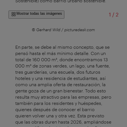
Sostenible) como barrio urbano sostenible.
de
Mostrar todas las imágenes
1
/
2
r
© Gerhard Wild / picturedesk.com
En parte, se debe al mismo concepto, que se
pensó hasta el más mínimo detalle. Con un
total de 160 000 m², donde encontramos 13
000 m² de zonas verdes, un lago, una fuente,
tres guarderías, una escuela, dos futuros
hoteles y una residencia de estudiantes, así
como una amplia oferta de restauración, la
gente goza de un gran bienestar. Todo esto
resulta muy atractivo para las empresas, pero
también para los residentes y huéspedes,
quienes después de conocer el barrio
quieren volver una y otra vez. Esta previsto
que las obras duren hasta 2026, ampliándose