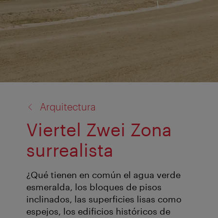
volver
Arquitectura
a:
Viertel Zwei Zona
surrealista
¿Qué tienen en común el agua verde
esmeralda, los bloques de pisos
inclinados, las superficies lisas como
espejos, los edificios históricos de