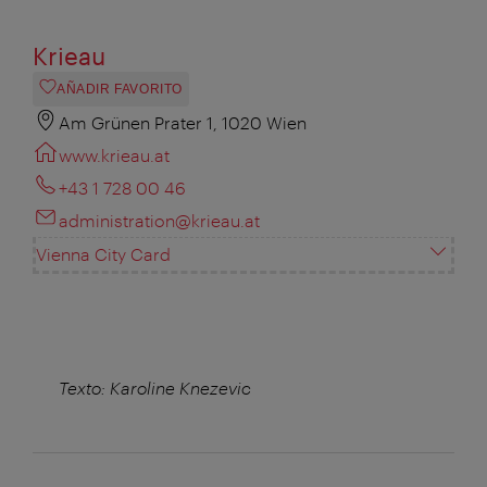
Krieau
AÑADIR FAVORITO
Am Grünen Prater 1, 1020 Wien
www.krieau.at
+43 1 728 00 46
administration@krieau.at
Vienna City Card
Texto: Karoline Knezevic