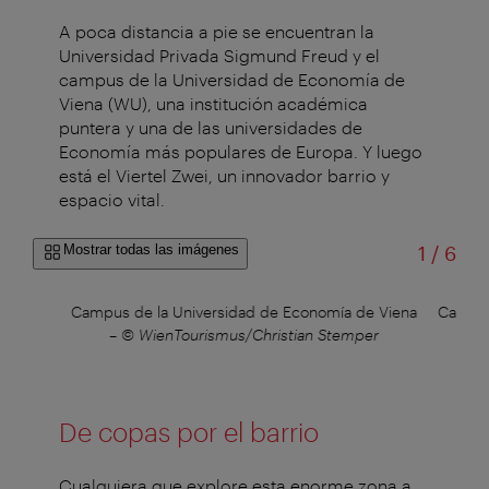
A poca distancia a pie se encuentran la
Universidad Privada Sigmund Freud y el
campus de la Universidad de Economía de
Viena (WU), una institución académica
puntera y una de las universidades de
Economía más populares de Europa. Y luego
está el Viertel Zwei, un innovador barrio y
espacio vital.
de
Mostrar todas las imágenes
1
/
6
tian
Campus de la Universidad de Economía de Viena
Campus
–
© WienTourismus/Christian Stemper
–
De copas por el barrio
Cualquiera que explore esta enorme zona a