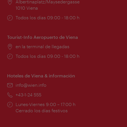
Lugar:
Albertinaplatz/Maysedergasse
1010 Viena
Horarios
Todos los días 09:00 - 18:00 h
de
apertura:
Tourist-Info Aeropuerto de Viena
Lugar:
en la terminal de llegadas
Horarios
Todos los días 09:00 - 18:00 h
de
apertura:
Hoteles de Viena & información
e-
info@wien.info
mail:
Teléfono:
+43-1-24 555
Horarios
Lunes-Viernes 9:00 – 17:00 h
de
Cerrado los días festivos
apertura: