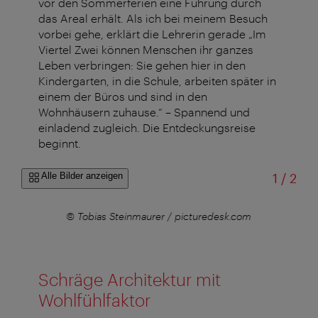
vor den Sommerferien eine Führung durch
das Areal erhält. Als ich bei meinem Besuch
vorbei gehe, erklärt die Lehrerin gerade „Im
Viertel Zwei können Menschen ihr ganzes
Leben verbringen: Sie gehen hier in den
Kindergarten, in die Schule, arbeiten später in
einem der Büros und sind in den
Wohnhäusern zuhause.“ – Spannend und
einladend zugleich. Die Entdeckungsreise
beginnt.
von
Alle Bilder anzeigen
1
/
2
r
© Tobias Steinmaurer / picturedesk.com
Schräge Architektur mit
Wohlfühlfaktor