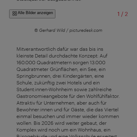
von
Alle Bilder anzeigen
1
/
2
r
© Gerhard Wild / picturedesk.com
Mitverantwortlich dafür war das bis ins
kleinste Detail durchdachte Konzept: Auf
160.000 Quadratmetern sorgen 13.000
Quadratmeter Grünflächen, ein See, ein
Springbrunnen, drei Kindergärten, eine
Schule, zukünftig zwei Hotels und ein
Student:innen-Wohnheim sowie zahlreiche
Gastronomieangebote für den Wohlfühlfaktor.
Attraktiv für Unternehmen, aber auch für
Bewohner:innen und für Gäste, die das Viertel
einmal besuchen und immer wieder kommen
wollen. Bis 2026 wird weiter gebaut, der
Komplex wird noch um ein Wohnhaus, ein
Bürogebäude und eine Volksschule erweitert.