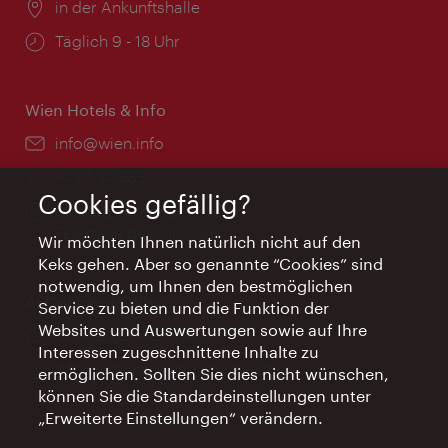
Ort:
in der Ankunftshalle
Öffnungszeiten:
Täglich 9 - 18 Uhr
Wien Hotels & Info
Email:
info@wien.info
Telefon:
+43-1-24 555
Cookies gefällig?
Öffnungszeiten:
Montag - Freitag 9 – 17 Uhr
Feiertags geschlossen
Wir möchten Ihnen natürlich nicht auf den
Keks gehen. Aber so genannte “Cookies” sind
notwendig, um Ihnen den bestmöglichen
AI Concierge Wien
Service zu bieten und die Funktion der
Websites und Auswertungen sowie auf Ihre
Ort:
concierge.wien.info
Interessen zugeschnittene Inhalte zu
Öffnungszeiten:
Informationen rund um die Uhr
ermöglichen. Sollten Sie dies nicht wünschen,
können Sie die Standardeinstellungen unter
„Erweiterte Einstellungen“ verändern.