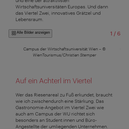
und eine der attraktivsten
Wirtschaftsuniversitäten Europas. Und dann
das Viertel Zwei, innovatives Grätzel und
Lebensraum.
von
Alle Bilder anzeigen
1
/
6
tian
Campus der Wirtschaftsuniversität Wien
–
©
Camp
WienTourismus/Christian Stemper
Auf ein Achterl im Viertel
Wer das Riesenareal zu Fuß erkundet, braucht
wie ich zwischendurch eine Stärkung. Das
Gastronomie-Angebot im Viertel Zwei wie
auch am Campus der WU richtet sich
besonders an Student:innen und Büro-
Angestellte der umliegenden Unternehmen.