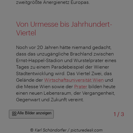
zweitgrößte Anergienetz Europas.
Von Urmesse bis Jahrhundert-
Viertel
Noch vor 20 Jahren hätte niemand gedacht,
dass das unzugängliche Brachland zwischen
Ernst-Happel-Stadion und Wurstelprater eines
Tages zu einem Paradebeispiel der Wiener
Stadtentwicklung wird. Das Viertel Zwei, das
Gelände der
Wirtschaftsuniversität Wien
und
die Messe Wien sowie der
Prater
bilden heute
einen neuen Lebensraum, der Vergangenheit,
Gegenwart und Zukunft vereint.
von
Alle Bilder anzeigen
1
/
3
r
© Karl Schöndorfer / picturedesk.com