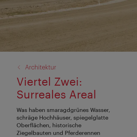
Zurück
Architektur
zu:
Viertel Zwei:
Surreales Areal
Was haben smaragdgrünes Wasser,
schräge Hochhäuser, spiegelglatte
Oberflächen, historische
Ziegelbauten und Pferderennen