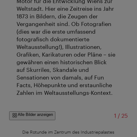
Motor für die Entwicklung Wiens zur
Weltstadt. Hier eine Zeitreise ins Jahr
1873 in Bildern, die Zeugen der
Vergangenheit sind. Ob Fotografien
(dies war die erste umfassend
fotografisch dokumentierte
Weltausstellung!), Illustrationen,
Grafiken, Karikaturen oder Pläne – sie
gewähren einen historischen Blick
auf Skurriles, Skandale und
Sensationen von damals, auf Fun
Facts, Höhepunkte und erstaunliche
Zahlen im Weltausstellungs-Kontext.
von
Alle Bilder anzeigen
1
/
25
Die Rotunde im Zentrum des Industriepalastes
4 M