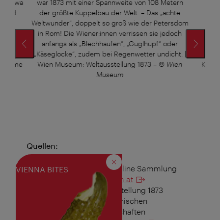
ren etwa
war 1873 mit einer Spannweite von 108 Metern
Kais
e und
der größte Kuppelbau der Welt. – Das „achte
Dac
572
Weltwunder“, doppelt so groß wie der Petersdom
Eis
aillen,
in Rom! Die Wiener:innen verrissen sie jedoch
Rot
len für
anfangs als „Blechhaufen“, „Guglhupf“ oder
Regenw
llen für
„Käseglocke“, zudem bei Regenwetter undicht. |
Bauwer
diplome
Wien Museum: Weltausstellung 1873
–
© Wien
Karik
e
Museum
dem
um:
um
Quellen:
Schließen
Fotos: Wien Museum online Sammlung
VIENNA BITES
sammlung.wienmuseum.at
Inhalt: „Wiener Weltausstellung 1873
revisited“ der Österreichischen
Akademie der Wissenschaften