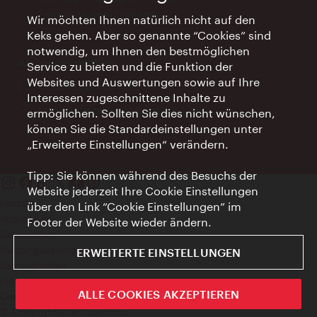
Feiertags geschlossen
Wir möchten Ihnen natürlich nicht auf den
Keks gehen. Aber so genannte “Cookies” sind
notwendig, um Ihnen den bestmöglichen
AI Concierge Wien
Service zu bieten und die Funktion der
Websites und Auswertungen sowie auf Ihre
Ort:
concierge.wien.info
Interessen zugeschnittene Inhalte zu
Öffnungszeiten:
Informationen rund um die Uhr
ermöglichen. Sollten Sie dies nicht wünschen,
können Sie die Standardeinstellungen unter
„Erweiterte Einstellungen“ verändern.
Tipp: Sie können während des Besuchs der
Website jederzeit Ihre Cookie Einstellungen
Kontakt
über den Link “Cookie Einstellungen” im
Impressum
Footer der Website wieder ändern.
Datenschutz
Nutzungsbedingungen
ERWEITERTE EINSTELLUNGEN
Barrierefreiheit
Presse-Kontakt
ALLE COOKIES AKZEPTIEREN
Cookie Einstellungen
© Copyright WienTourismus