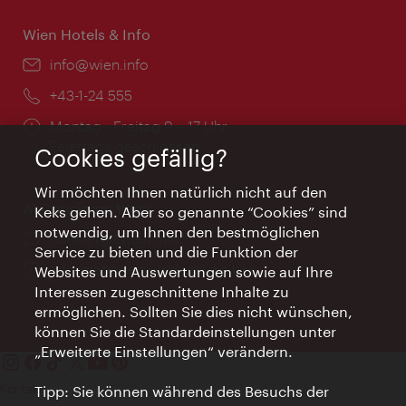
Wien Hotels & Info
Email:
info@wien.info
Telefon:
+43-1-24 555
Öffnungszeiten:
Montag - Freitag 9 – 17 Uhr
Feiertags geschlossen
Cookies gefällig?
Wir möchten Ihnen natürlich nicht auf den
AI Concierge Wien
Keks gehen. Aber so genannte “Cookies” sind
notwendig, um Ihnen den bestmöglichen
Ort:
concierge.wien.info
Service zu bieten und die Funktion der
Öffnungszeiten:
Informationen rund um die Uhr
Websites und Auswertungen sowie auf Ihre
Interessen zugeschnittene Inhalte zu
ermöglichen. Sollten Sie dies nicht wünschen,
können Sie die Standardeinstellungen unter
„Erweiterte Einstellungen“ verändern.
Kontakt
Tipp: Sie können während des Besuchs der