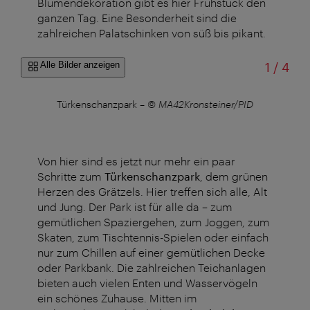
Blumendekoration gibt es hier Frühstück den
ganzen Tag. Eine Besonderheit sind die
zahlreichen Palatschinken von süß bis pikant.
von
Alle Bilder anzeigen
1
/
4
–
©
Türkenschanzpark
–
© MA42Kronsteiner/PID
Me
Von hier sind es jetzt nur mehr ein paar
Schritte zum
Türkenschanzpark
, dem grünen
Herzen des Grätzels. Hier treffen sich alle, Alt
und Jung. Der Park ist für alle da – zum
gemütlichen Spaziergehen, zum Joggen, zum
Skaten, zum Tischtennis-Spielen oder einfach
nur zum Chillen auf einer gemütlichen Decke
oder Parkbank. Die zahlreichen Teichanlagen
bieten auch vielen Enten und Wasservögeln
ein schönes Zuhause. Mitten im