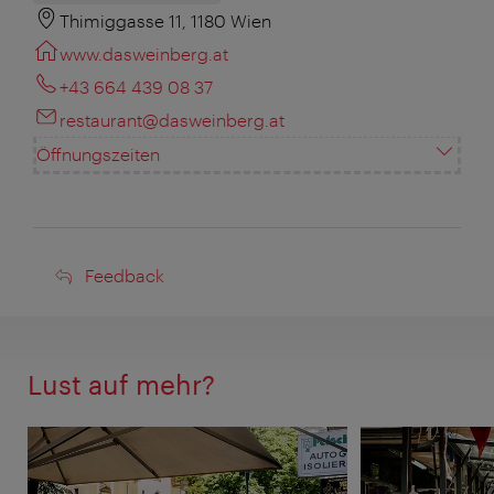
Thimiggasse 11, 1180 Wien
www.dasweinberg.at
+43 664 439 08 37
restaurant@dasweinberg.at
Öffnungszeiten
Feedback
Feedback
Lust auf mehr?