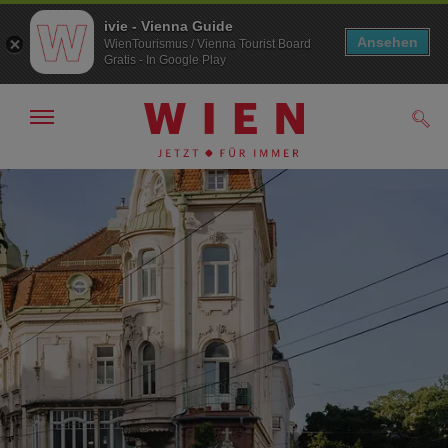
ivie - Vienna Guide
Ansehen
WienTourismus / Vienna Tourist Board
Gratis - In Google Play
Navigation
Such
anzeigen/
ausblenden
Zur
Zum
Navigation
Inhalt