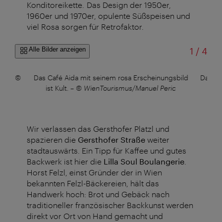
Konditoreikette.
Das Design der 1950er,
1960er und 1970er, opulente Süßspeisen und
viel Rosa sorgen für Retrofaktor.
von
Alle Bilder anzeigen
1
/
4
ria
–
©
Das Café Aida mit seinem rosa Erscheinungsbild
Das Ca
ist Kult.
–
© WienTourismus/Manuel Peric
ist
Wir verlassen das Gersthofer Platzl und
spazieren die
Gersthofer Straße
weiter
stadtauswärts. Ein Tipp für Kaffee und gutes
Backwerk ist hier die
Lilla Soul Boulangerie
.
Horst Felzl, einst Gründer der in Wien
bekannten Felzl-Bäckereien, hält das
Handwerk hoch: Brot und Gebäck nach
traditioneller französischer Backkunst werden
direkt vor Ort von Hand gemacht und