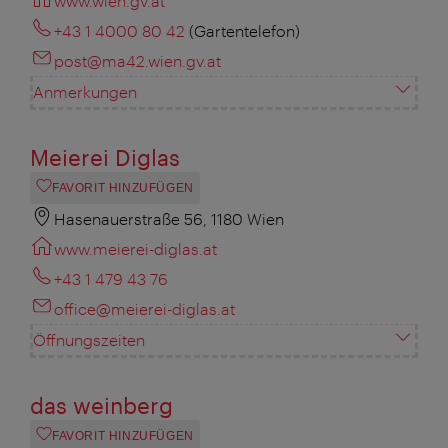
www.wien.gv.at
+43 1 4000 80 42
(Gartentelefon)
post@ma42.wien.gv.at
Anmerkungen
Meierei Diglas
FAVORIT HINZUFÜGEN
Hasenauerstraße 56, 1180 Wien
www.meierei-diglas.at
+43 1 479 43 76
office@meierei-diglas.at
Öffnungszeiten
das weinberg
FAVORIT HINZUFÜGEN