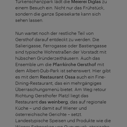
Türkenschanzpark lädt die
Meierei Diglas
zu
einem Besuch ein. Nicht nur das Frühstück,
sondern die ganze Speisekarte kann sich
sehen lassen.
Nun wartet noch der restliche Teil von
Gersthof darauf entdeckt zu werden. Die
Salierigasse, Ferrogasse oder Bastiengasse
sind typische Wohnstraßen der Vorstadt mit
hübschen Gründerzeithäusern. Auch das
Ensemble um die
Pfarrkirche Gersthof
mit
dem Albert-Dub-Park ist sehenswert. Hier gibt
es mit dem
Restaurant Ossa
auch ein Fine-
Dining-Restaurant, das ein mehrgängiges
Überraschungsmenü bietet. Am Weg retour
Richtung Gersthofer Platzl liegt das
Restaurant
das weinberg
, das a
uf regionale
Küche – und damit auf Wiener und
österreichische Gerichte – setzt.
Landestypische Speisen und Produkte wie die
Wiener Schnecken von Gugumuck, steirische