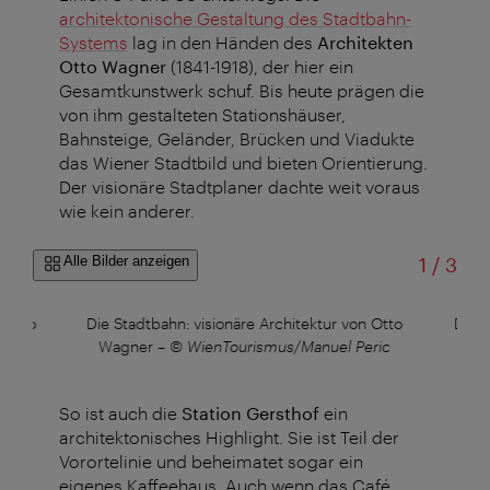
architektonische Gestaltung des Stadtbahn-
Systems
lag in den Händen des
Architekten
Otto Wagner
(1841-1918), der hier ein
Gesamtkunstwerk schuf. Bis heute prägen die
von ihm gestalteten Stationshäuser,
Bahnsteige, Geländer, Brücken und Viadukte
das Wiener Stadtbild und bieten Orientierung.
Der visionäre Stadtplaner dachte weit voraus
wie kein anderer.
von
Alle Bilder anzeigen
1
/
3
n Otto
Die Stadtbahn: visionäre Architektur von Otto
Die S
eric
Wagner
–
© WienTourismus/Manuel Peric
Wa
So ist auch die
Station Gersthof
ein
architektonisches Highlight. Sie ist Teil der
Vorortelinie und beheimatet sogar ein
eigenes Kaffeehaus. Auch wenn das Café