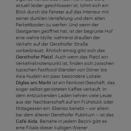
aktuell leider geschlossen ist, lohnt sich ein
Blick durch die Fenster auf das Interieur mit
seiner dunklen Vertäfelung und dem alten
Parkettboden zu werfen. Und wenn der
Gastgarten geöffnet hat, ist der begrünte Hof
eine wahre Idylle, während draußen der
Verkehr auf der Gersthofer Straße
vorbeibraust. Ähnlich emsig gibt sich das
Gersthofer Platzl
. Auch wenn das Platzl ein
Verkehrsknotenpunkt ist, finden sich zwischen
typischen Fastfood-Ständen von Döner bis
Asia-Nudeln ein paar besondere Lokale:
Diglas am Markt
ist ein Feinkost-Geschäft, das
sogar selbst gerösteten Kaffee verkauft. In
dem entzückenden Laden kehren viele Leute
aus der Nachbarschaft auf ein Frühstück oder
Mittagessen ein. Ebenso beliebt – vor allem
bei dem älteren Gersthofer Publikum – ist das
Café Aida
. Beinahe in jedem Bezirk gibt es
eine Filiale dieser kultigen Wiener