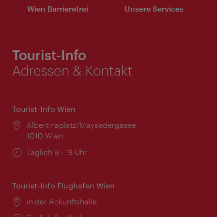
Wien Barrierefrei
Unsere Services
Tourist-Info
Adressen & Kontakt
Tourist-Info Wien
Ort:
Albertinaplatz/Maysedergasse
1010 Wien
Öffnungszeiten:
Täglich 9 - 18 Uhr
Tourist-Info Flughafen Wien
Ort:
in der Ankunftshalle