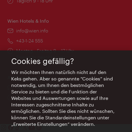
Öffnungszeiten:
Täglich 9 - 18 Uhr
Wien Hotels & Info
Email:
info@wien.info
Telefon:
+43-1-24 555
Öffnungszeiten:
Montag - Freitag 9 – 17 Uhr
Feiertags geschlossen
Cookies gefällig?
Wir möchten Ihnen natürlich nicht auf den
AI Concierge Wien
Keks gehen. Aber so genannte “Cookies” sind
notwendig, um Ihnen den bestmöglichen
Ort:
concierge.wien.info
Service zu bieten und die Funktion der
Öffnungszeiten:
Informationen rund um die Uhr
Websites und Auswertungen sowie auf Ihre
Interessen zugeschnittene Inhalte zu
ermöglichen. Sollten Sie dies nicht wünschen,
können Sie die Standardeinstellungen unter
„Erweiterte Einstellungen“ verändern.