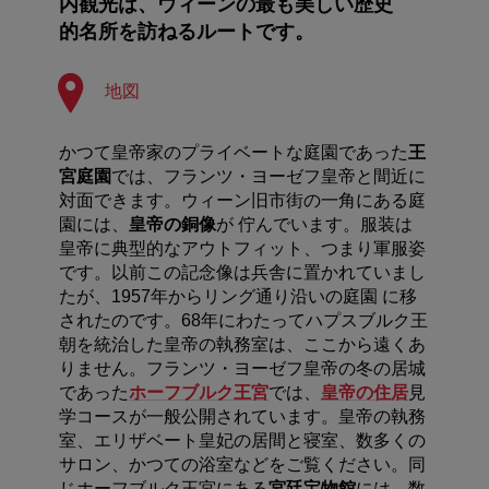
内観光は、ウィーンの最も美しい歴史
的名所を訪ねるルートです。
地図
かつて皇帝家のプライベートな庭園であった
王
宮庭園
では、フランツ・ヨーゼフ皇帝と間近に
対面できます。ウィーン旧市街の一角にある庭
園には、
皇帝の銅像
が 佇んでいます。服装は
皇帝に典型的なアウトフィット、つまり軍服姿
です。以前この記念像は兵舎に置かれていまし
たが、1957年からリング通り沿いの庭園 に移
されたのです。68年にわたってハプスブルク王
朝を統治した皇帝の執務室は、ここから遠くあ
りません。フランツ・ヨーゼフ皇帝の冬の居城
であった
ホーフブルク王宮
では、
皇帝の住居
見
学コースが一般公開されています。皇帝の執務
室、エリザベート皇妃の居間と寝室、数多くの
サロン、かつての浴室などをご覧ください。同
じホーフブルク王宮にある
宮廷宝物館
には、数