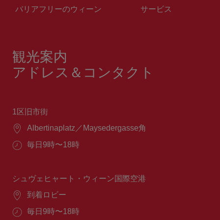
バリアフリーのウィーン
サービス
観光案内
アドレス＆コンタクト
1区旧市街
場
Albertinaplatz／Maysedergasse角
所：
営
毎日9時〜18時
業
時
間：
シュヴェヒャート・ウィーン国際空港
場
到着ロビー
所：
営
毎日9時〜18時