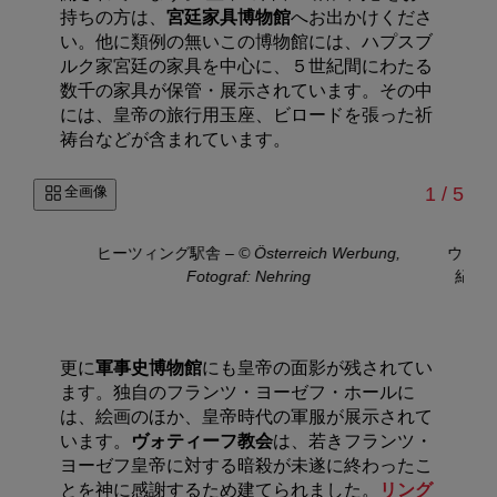
持ちの方は、
宮廷家具博物館
へお出かけくださ
い。他に類例の無いこの博物館には、ハプスブ
ルク家宮廷の家具を中心に、５世紀間にわたる
数千の家具が保管・展示されています。その中
には、皇帝の旅行用玉座、ビロードを張った祈
祷台などが含まれています。
/
全画像
1
/
5
ヒーツィング駅舎
–
© Österreich Werbung,
ウィー
Fotograf: Nehring
紀）
更に
軍事史博物館
にも皇帝の面影が残されてい
ます。独自のフランツ・ヨーゼフ・ホールに
は、絵画のほか、皇帝時代の軍服が展示されて
います。
ヴォティーフ教会
は、若きフランツ・
ヨーゼフ皇帝に対する暗殺が未遂に終わったこ
とを神に感謝するため建てられました。
リング