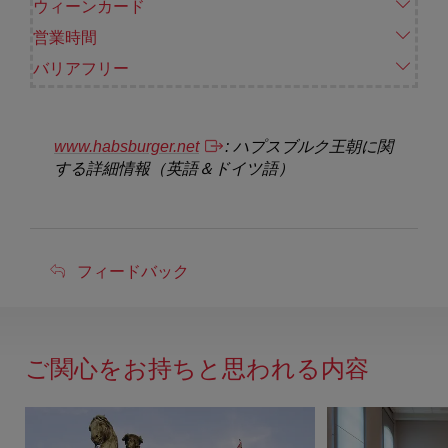
ウィーンカード
営業時間
バリアフリー
www.habsburger.net
: ハプスブルク王朝に関
する詳細情報（英語＆ドイツ語）
フ
フィードバック
ィ
ー
ド
ご関心をお持ちと思われる内容
バ
ッ