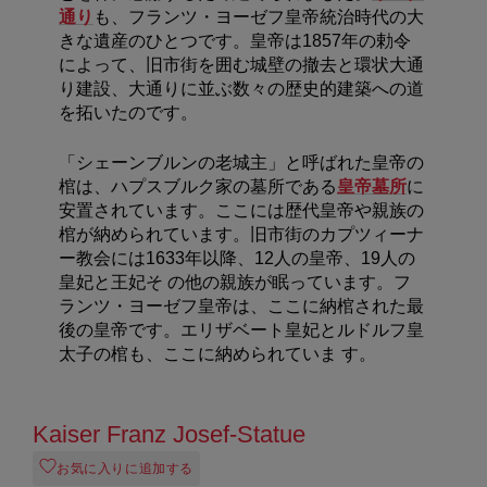
通り
も、フランツ・ヨーゼフ皇帝統治時代の大
きな遺産のひとつです。皇帝は1857年の勅令
によって、旧市街を囲む城壁の撤去と環状大通
り建設、大通りに並ぶ数々の歴史的建築への道
を拓いたのです。
「シェーンブルンの老城主」と呼ばれた皇帝の
棺は、ハプスブルク家の墓所である
皇帝墓所
に
安置されています。ここには歴代皇帝や親族の
棺が納められています。旧市街のカプツィーナ
ー教会には1633年以降、12人の皇帝、19人の
皇妃と王妃そ の他の親族が眠っています。フ
ランツ・ヨーゼフ皇帝は、ここに納棺された最
後の皇帝です。エリザベート皇妃とルドルフ皇
太子の棺も、ここに納められていま す。
Kaiser Franz Josef-Statue
お気に入りに追加する