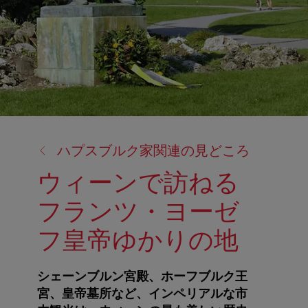
戻
ハプスブルク家関連の見どころ
る:
ウィーンで訪ねる
フランツ・ヨーゼ
フ皇帝ゆかりの地
シェーンブルン宮殿、ホーフブルク王
宮、皇帝墓所など、インペリアルな市