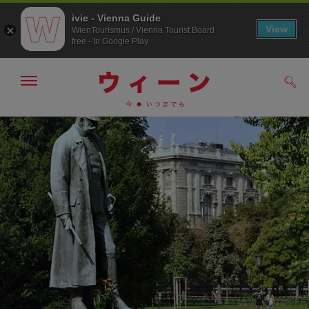
ivie - Vienna Guide
View
WienTourismus / Vienna Tourist Board
free - In Google Play
メ
検
ニ
索
ュ
メ
こ
す
ー
る
ニ
の
の
ュ
ペ
表
ー
ー
示・
非
へ
ジ
表
の
示
ト
ッ
プ
へ