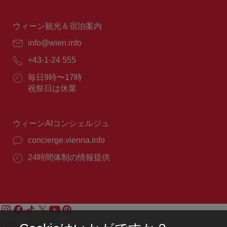
業
時
間：
ウィーン観光＆宿泊案内
E
info@wien.info
メ
電
+43-1-24 555
ー
話
ル：
営
毎日9時〜17時
番
業
祝祭日は休業
号：
時
間：
ウィーンAIコンシェルジュ
concierge.vienna.info
24時間体制の情報提供
お問い合わせ