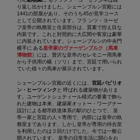
り返し出かけました。シェーンブルン宮殿には
1441の部屋があり、そのうち45が見学コース
として公開されています。フラ ンツ・ヨーゼ
フ皇帝の執務室と住居部分は、質素で控え目な
内装です。これと対照的に大広間や客室は豪華
に内装されています。シェーンブルンの中央門
横手に ある
皇帝家のヴァーゲンブルク（馬車
博物館）
には、贅沢な皇帝のセレモニー用馬車
から子供用の橇（ソリ）まで、宮廷で用いられ
ていた様々の馬車が展示されています。
シェーンブルン宮殿の近くには、
宮廷パビリオ
ン・ヒーツィンク
と 呼ばれる建築物がありま
す。ユーゲントシュティール様式の要素で飾ら
れた建物は本来、建築家オットー・ワーグナー
設計による都市鉄道体系の駅のひとつで、 皇
帝一家と宮廷の人々専用で、内部には皇帝の執
務室まであります。しかし皇帝が専用の待合室
を利用したのは２回だけでした。今では一般公
開されています。 皇帝の日常生活に関心をお