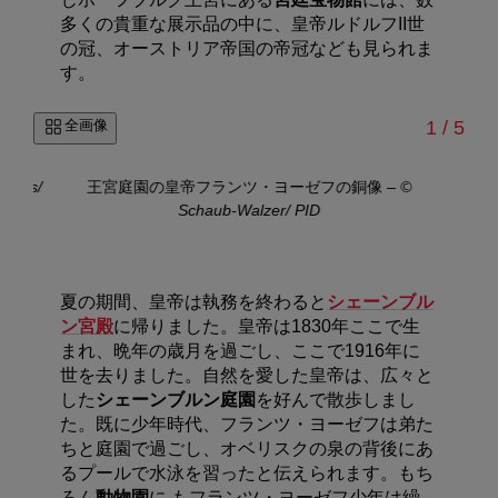
多くの貴重な展示品の中に、皇帝ルドルフII世
の冠、オーストリア帝国の帝冠なども見られま
す。
/
全画像
1
/
5
ismus/
王宮庭園の皇帝フランツ・ヨーゼフの銅像
–
©
Schaub-Walzer/ PID
夏の期間、皇帝は執務を終わると
シェーンブル
ン宮殿
に帰りました。皇帝は1830年ここで生
まれ、晩年の歳月を過ごし、ここで1916年に
世を去りました。自然を愛した皇帝は、広々と
した
シェーンブルン庭園
を好んで散歩しまし
た。既に少年時代、フランツ・ヨーゼフは弟た
ちと庭園で過ごし、オベリスクの泉の背後にあ
るプールで水泳を習ったと伝えられます。もち
ろん
動物園
に もフランツ・ヨーゼフ少年は繰