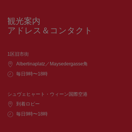
観光案内
アドレス＆コンタクト
1区旧市街
場
Albertinaplatz／Maysedergasse角
所：
営
毎日9時〜18時
業
時
間：
シュヴェヒャート・ウィーン国際空港
場
到着ロビー
所：
営
毎日9時〜18時
業
時