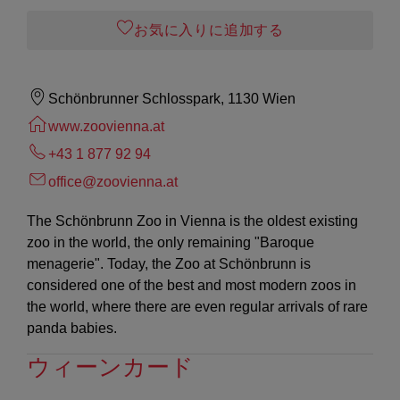
お気に入りに追加する
Schönbrunner Schlosspark, 1130 Wien
www.zoovienna.at
+43 1 877 92 94
office@zoovienna.at
The Schönbrunn Zoo in Vienna is the oldest existing
zoo in the world, the only remaining "Baroque
menagerie". Today, the Zoo at Schönbrunn is
considered one of the best and most modern zoos in
the world, where there are even regular arrivals of rare
panda babies.
ウィーンカード