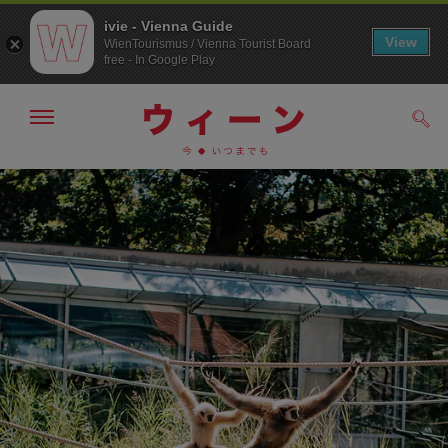
ivie - Vienna Guide
View
WienTourismus / Vienna Tourist Board
free - In Google Play
メ
検
ニ
索
ュ
メ
こ
す
ー
る
ニ
の
の
ュ
ペ
表
ー
ー
示・
非
へ
ジ
表
の
示
ト
ッ
プ
へ