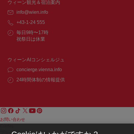
間：
ウィーン観光＆宿泊案内
E
info@wien.info
メ
電
+43-1-24 555
ー
話
ル：
営
毎日9時〜17時
番
業
祝祭日は休業
号：
時
間：
ウィーンAIコンシェルジュ
concierge.vienna.info
24時間体制の情報提供
お問い合わせ
Credits
プライバシーポリシー