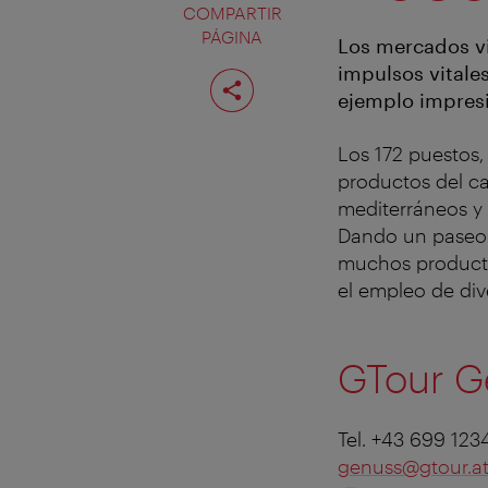
COMPARTIR
PÁGINA
Los mercados vi
impulsos vitale
Compartir
página
ejemplo impresi
Los 172 puestos,
productos del ca
mediterráneos y 
Dando un paseo 
muchos producto
el empleo de div
GTour G
Tel. +43 699 12
genuss@gtour.a