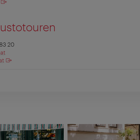
Gustotouren
 83 20
at
at