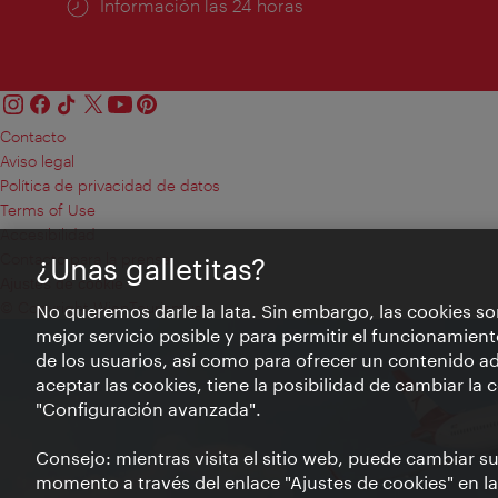
Información las 24 horas
Contacto
Aviso legal
Política de privacidad de datos
Terms of Use
Accesibilidad
Contacto para la prensa
¿Unas galletitas?
Ajustes de cookie
© Copyright WienTourismus
No queremos darle la lata. Sin embargo, las cookies so
mejor servicio posible y para permitir el funcionamient
de los usuarios, así como para ofrecer un contenido ad
aceptar las cookies, tiene la posibilidad de cambiar la
"Configuración avanzada".
Consejo: mientras visita el sitio web, puede cambiar s
momento a través del enlace "Ajustes de cookies" en la p