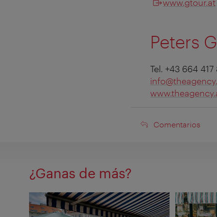
www.gtour.at
Peters 
Tel. +43 664 417
info@theagency.
www.theagency.
Comentarios
Comentarios
¿Ganas de más?