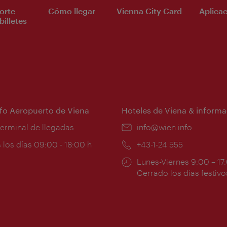
orte
Cómo llegar
Vienna City Card
Aplicac
billetes
nfo Aeropuerto de Viena
Hoteles de Viena & informa
:
terminal de llegadas
e-
info@wien.info
mail:
ios
 los días 09:00 - 18:00 h
Teléfono:
+43-1-24 555
Horarios
Lunes-Viernes 9:00 – 17
ura:
de
Cerrado los días festivo
apertura: