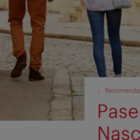
volver
Recomendac
a:
Pase
Nasc