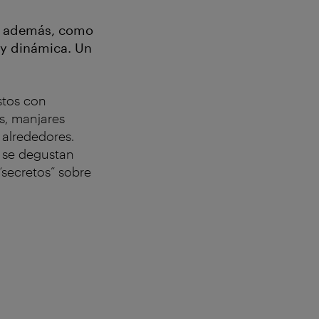
n, además, como
 y dinámica. Un
stos con
s, manjares
 alrededores.
 se degustan
secretos” sobre