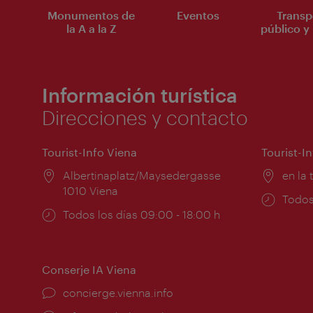
Monumentos de
Eventos
Transp
la A a la Z
público y 
Información turística
Direcciones y contacto
Tourist-Info Viena
Tourist-I
Lugar:
Albertinaplatz/Maysedergasse
Lugar
en la 
1010 Viena
Horar
Todos
Horarios
Todos los días 09:00 - 18:00 h
de
de
apert
apertura:
Conserje IA Viena
concierge.vienna.info