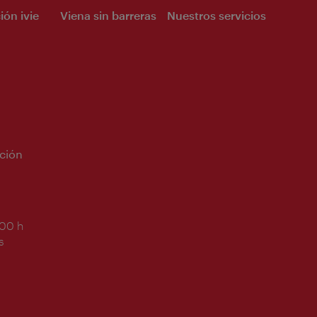
ión ivie
Viena sin barreras
Nuestros servicios
ción
:00 h
s