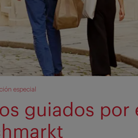
ión especial
os guiados por 
hmarkt