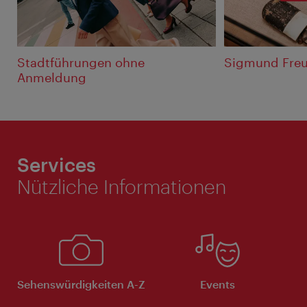
Stadtführungen ohne
Sigmund Freu
Anmeldung
Services
Nützliche Informationen
Sehenswürdigkeiten A-Z
Events