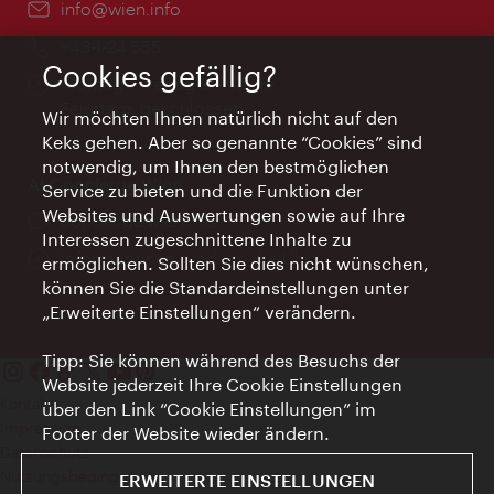
Email:
info@wien.info
Telefon:
+43-1-24 555
Cookies gefällig?
Öffnungszeiten:
Montag - Freitag 9 – 17 Uhr
Feiertags geschlossen
Wir möchten Ihnen natürlich nicht auf den
Keks gehen. Aber so genannte “Cookies” sind
notwendig, um Ihnen den bestmöglichen
AI Concierge Wien
Service zu bieten und die Funktion der
Websites und Auswertungen sowie auf Ihre
Ort:
concierge.wien.info
Interessen zugeschnittene Inhalte zu
Öffnungszeiten:
Informationen rund um die Uhr
ermöglichen. Sollten Sie dies nicht wünschen,
können Sie die Standardeinstellungen unter
„Erweiterte Einstellungen“ verändern.
Tipp: Sie können während des Besuchs der
Website jederzeit Ihre Cookie Einstellungen
Kontakt
über den Link “Cookie Einstellungen” im
Impressum
Footer der Website wieder ändern.
Datenschutz
Nutzungsbedingungen
ERWEITERTE EINSTELLUNGEN