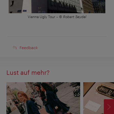
Vienna Ugly Tour
–
© Robert Seydel
Feedback
Feedback
Lust auf mehr?
V