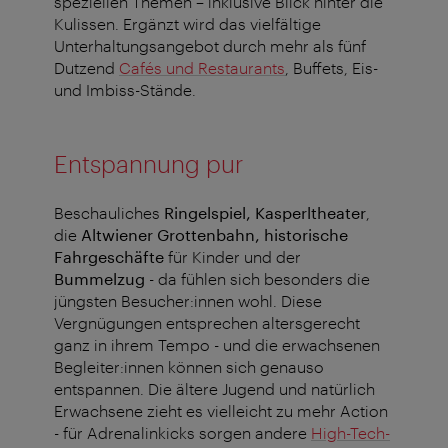
speziellen Themen – inklusive Blick hinter die
Kulissen. Ergänzt wird das vielfältige
Unterhaltungsangebot durch mehr als fünf
Dutzend
Cafés und Restaurants
, Buffets, Eis-
und Imbiss-Stände.
Entspannung pur
Beschauliches
Ringelspiel, Kasperltheater
,
die
Altwiener Grottenbahn, historische
Fahrgeschäfte
für Kinder und der
Bummelzug
- da fühlen sich besonders die
jüngsten Besucher:innen wohl. Diese
Vergnügungen entsprechen altersgerecht
ganz in ihrem Tempo - und die erwachsenen
Begleiter:innen können sich genauso
entspannen. Die ältere Jugend und natürlich
Erwachsene zieht es vielleicht zu mehr Action
- für Adrenalinkicks sorgen andere
High-Tech-