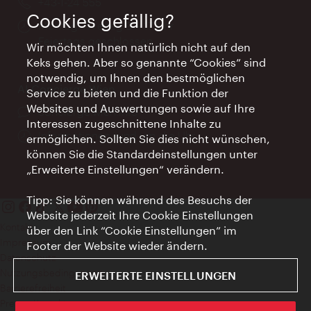
Telefon:
+43-1-24 555
Cookies gefällig?
Öffnungszeiten:
Montag - Freitag 9 – 17 Uhr
Feiertags geschlossen
Wir möchten Ihnen natürlich nicht auf den
Keks gehen. Aber so genannte “Cookies” sind
notwendig, um Ihnen den bestmöglichen
AI Concierge Wien
Service zu bieten und die Funktion der
Websites und Auswertungen sowie auf Ihre
Ort:
concierge.wien.info
Interessen zugeschnittene Inhalte zu
Öffnungszeiten:
Informationen rund um die Uhr
ermöglichen. Sollten Sie dies nicht wünschen,
können Sie die Standardeinstellungen unter
„Erweiterte Einstellungen“ verändern.
Tipp: Sie können während des Besuchs der
Website jederzeit Ihre Cookie Einstellungen
Kontakt
über den Link “Cookie Einstellungen” im
Impressum
Footer der Website wieder ändern.
Datenschutz
Nutzungsbedingungen
ERWEITERTE EINSTELLUNGEN
Barrierefreiheit
Presse-Kontakt