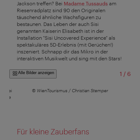
Jackson treffen? Bei
Madame Tussauds
am
Riesenradplatz sind 90 den Originalen
täuschend ähnliche Wachsfiguren zu
bestaunen. Das Leben der auch Sisi
genannten Kaiserin Elisabeth ist in der
Installation "Sisi Uncovered Experience" als
spektakuläres 5D-Erlebnis (mit Gerüchen!)
inszeniert. Schnapp dir das Mikro in der
interaktiven Musikwelt und sing mit den Stars!
von
Alle Bilder anzeigen
1
/
6
on bei
© WienTourismus / Christian Stemper
dame
Für kleine Zauberfans