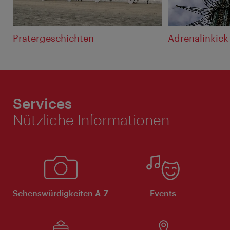
Pratergeschichten
Adrenalinkick
Services
Nützliche Informationen
Sehenswürdigkeiten A-Z
Events