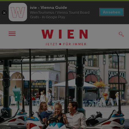
ivie - Vienna Guide
Ansehen
WienTourismus / Vienna Tourist Board
Gratis - In Google Play
Navigation
Such
anzeigen/
ausblenden
Zur
Zum
Navigation
Inhalt