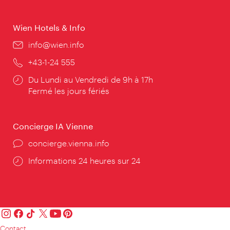
Wien Hotels & Info
E-
info@wien.info
mail:
Téléphone:
+43-1-24 555
Horaires
Du Lundi au Vendredi de 9h à 17h
d'ouverture:
Fermé les jours fériés
Concierge IA Vienne
Ort:
concierge.vienna.info
Öffnungszeiten:
Informations 24 heures sur 24
Contact