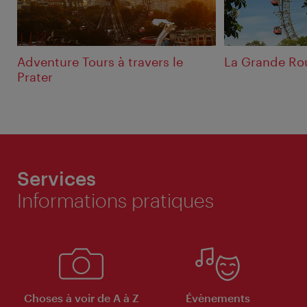
Adventure Tours à travers le
La Grande Ro
Prater
Services
Informations pratiques
Choses à voir de A à Z
Évènements