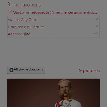
+43 1 890 33 66
Gast.wmmetussauds@merlinentertainments.biz
Vienna City Card
Horaires d'ouverture
Accessibilité
Afficher le diaporama
9 pictures
Großansicht: