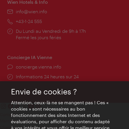
Wien Hotels & Info
E-
info@wien.info
mail:
Téléphone:
+43-1-24 555
Horaires
Du Lundi au Vendredi de 9h à 17h
d'ouverture:
Fermé les jours fériés
Concierge IA Vienne
Ort:
concierge.vienna.info
Öffnungszeiten:
Informations 24 heures sur 24
Envie de cookies ?
Attention, ceux-là ne se mangent pas ! Ces «
cookies » sont nécessaires au bon
Contact
fonctionnement des sites Internet et des
Mentions obligatoires
évaluations, pour afficher du contenu adapté
Charte sur le respect de la vie privée
à vos intérêts et vous offrir le meilleur service