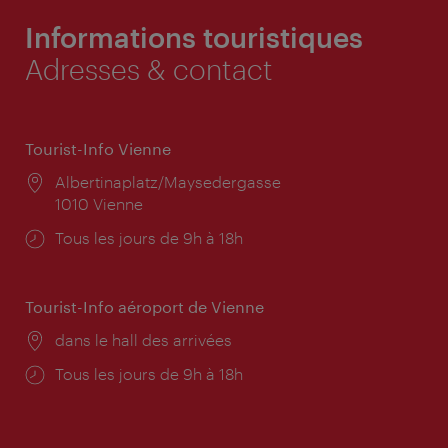
Informations touristiques
Adresses & contact
Tourist-Info Vienne
Lieu:
Albertinaplatz/Maysedergasse
1010 Vienne
Horaires
Tous les jours de 9h à 18h
d'ouverture:
Tourist-Info aéroport de Vienne
Lieu:
dans le hall des arrivées
Horaires
Tous les jours de 9h à 18h
d'ouverture: