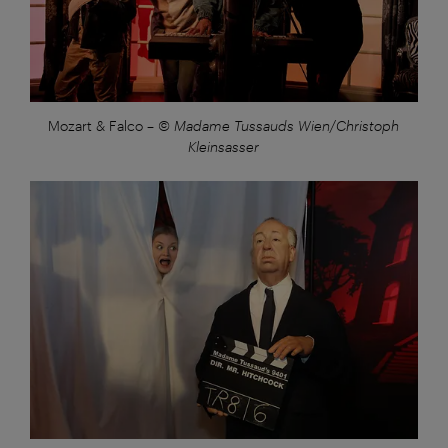
Mozart & Falco
–
© Madame Tussauds Wien/Christoph
Kleinsasser
Großansicht: