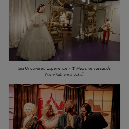
Sisi Uncovered Experience
–
© Madame Tussauds
Wien/Katharina Schiffl
Großansicht: