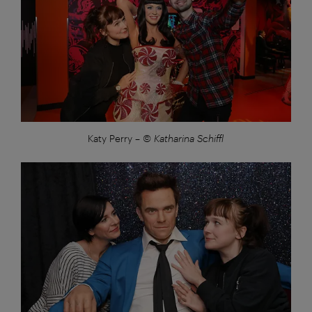
Katy Perry
–
© Katharina Schiffl
Großansicht: