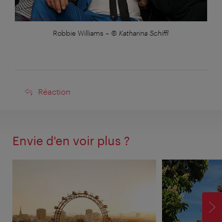
Robbie Williams
–
© Katharina Schiffl
Réaction
Réaction
Envie d'en voir plus ?
SU