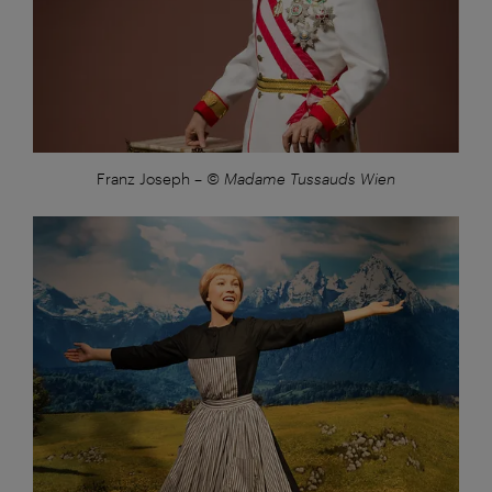
Franz Joseph
–
© Madame Tussauds Wien
Großansicht: