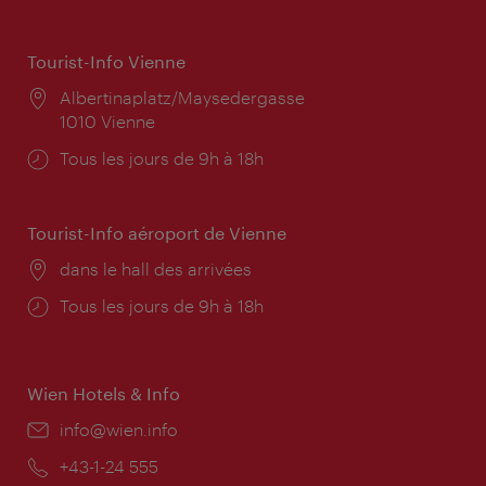
Tourist-Info Vienne
Lieu:
Albertinaplatz/Maysedergasse
1010 Vienne
Horaires
Tous les jours de 9h à 18h
d'ouverture:
Tourist-Info aéroport de Vienne
Lieu:
dans le hall des arrivées
Horaires
Tous les jours de 9h à 18h
d'ouverture:
Wien Hotels & Info
E-
info@wien.info
mail:
Téléphone:
+43-1-24 555