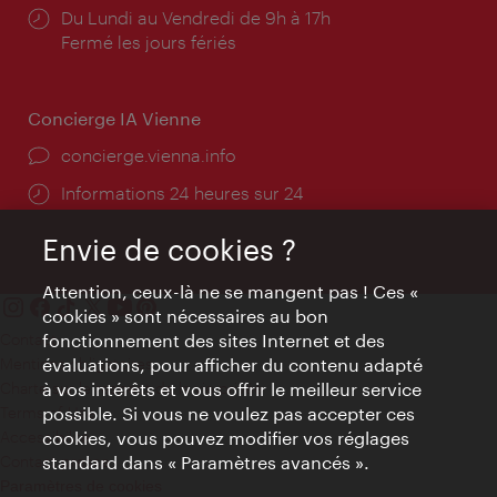
Horaires
Du Lundi au Vendredi de 9h à 17h
d'ouverture:
Fermé les jours fériés
Concierge IA Vienne
Ort:
concierge.vienna.info
Öffnungszeiten:
Informations 24 heures sur 24
Envie de cookies ?
Attention, ceux-là ne se mangent pas ! Ces «
cookies » sont nécessaires au bon
Contact
fonctionnement des sites Internet et des
Mentions obligatoires
évaluations, pour afficher du contenu adapté
Charte sur le respect de la vie privée
à vos intérêts et vous offrir le meilleur service
Terms of Use
possible. Si vous ne voulez pas accepter ces
Accessibilité
cookies, vous pouvez modifier vos réglages
Contact presse
standard dans « Paramètres avancés ».
Paramètres de cookies