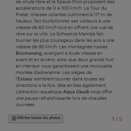
de chute libre et le Space-Shot proposent des
accélérations de 0 à 100 km/h. La Tour du
Prater, chaises volantes culminant à 117 m de
hauteur, fait tourbillonner ses visiteurs à une
vitesse de 60 km/h tout en offrant une vue de
rêve sur la ville. Le Schwarze Mamba fait
tourner les plus courageux dans les airs à une
vitesse de 80 km/h.
Les montagnes russes
Boomerang
, avançant à toute vitesse en
avant et en arrière, ainsi que deux grands huit
en intérieur vous garantissent une incroyable
montée d’adrénaline. Les sièges de
l’
Extasy
semblent tourner dans toutes les
directions à la fois, tête en bas également.
L’attraction aquatique
Aqua Gaudi
vous offre
une pause rafraîchissante lors de chaudes
journées.
sur
Afficher toutes les photos
1
/
5