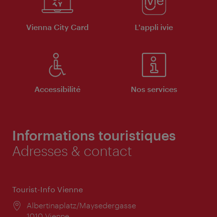
Vienna City Card
L'appli ivie
Accessibilité
Nos services
Informations touristiques
Adresses & contact
Tourist-Info Vienne
Lieu:
Albertinaplatz/Maysedergasse
1010 Vienne