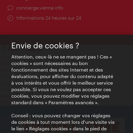
Ort:
concierge.vienna.info
Öffnungszeiten:
Informations 24 heures sur 24
Envie de cookies ?
Attention, ceux-là ne se mangent pas ! Ces «
Contact
cookies » sont nécessaires au bon
Mentions obligatoires
fonctionnement des sites Internet et des
Charte sur le respect de la vie privée
évaluations, pour afficher du contenu adapté
Terms of Use
à vos intérêts et vous offrir le meilleur service
Accessibilité
possible. Si vous ne voulez pas accepter ces
Contact presse
cookies, vous pouvez modifier vos réglages
Paramètres de cookies
standard dans « Paramètres avancés ».
© Copyright WienTourismus
Conseil : vous pouvez changer vos réglages
de cookies à tout moment lors d'une visite via
le lien « Réglages cookies » dans le pied de