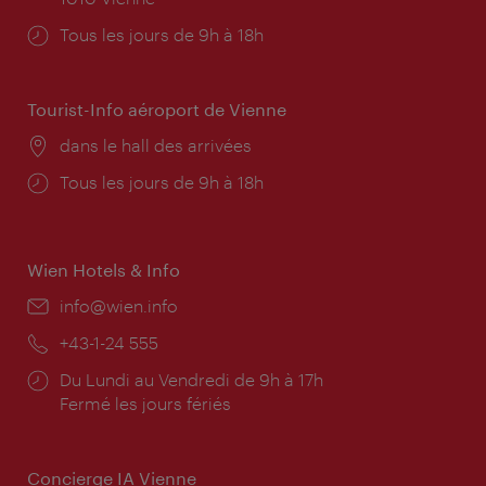
Horaires
Tous les jours de 9h à 18h
d'ouverture:
Tourist-Info aéroport de Vienne
Lieu:
dans le hall des arrivées
Horaires
Tous les jours de 9h à 18h
d'ouverture:
Wien Hotels & Info
E-
info@wien.info
mail:
Téléphone:
+43-1-24 555
Horaires
Du Lundi au Vendredi de 9h à 17h
d'ouverture:
Fermé les jours fériés
Concierge IA Vienne