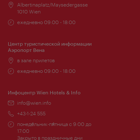
Расположение:
Albertinaplatz/Maysedergasse
1010 Wien
Часы
ежедневно 09:00 - 18:00
работы:
Центр туристической информации
Аэропорт Вена
Расположение:
в зале прилетов
Часы
ежедневно 09:00 - 18:00
работы:
Инфоцентр Wien Hotels & Info
Эл.
info@wien.info
почта:
Телефон:
+43-1-24 555
Часы
понеде́льник-пя́тница с 9:00 до
работы:
17:00
Закрыто в праздничные дни