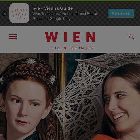
ivie - Vienna Guide
Ansehen
WienTourismus / Vienna Tourist Board
Gratis - In Google Play
Navigation
Such
anzeigen/
ausblenden
Zur
Zum
Navigation
Inhalt