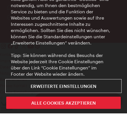
notwendig, um Ihnen den bestmöglichen
Ort:
concierge.wien.info
Service zu bieten und die Funktion der
Öffnungszeiten:
Informationen rund um die Uhr
Websites und Auswertungen sowie auf Ihre
Interessen zugeschnittene Inhalte zu
ermöglichen. Sollten Sie dies nicht wünschen,
können Sie die Standardeinstellungen unter
„Erweiterte Einstellungen“ verändern.
Kontakt
Tipp: Sie können während des Besuchs der
Impressum
Website jederzeit Ihre Cookie Einstellungen
Datenschutz
über den Link “Cookie Einstellungen” im
Nutzungsbedingungen
Footer der Website wieder ändern.
Barrierefreiheit
Presse-Kontakt
ERWEITERTE EINSTELLUNGEN
Cookie Einstellungen
© Copyright WienTourismus
ivie - Die offizielle City Guide App
ALLE COOKIES AKZEPTIEREN
Schlie