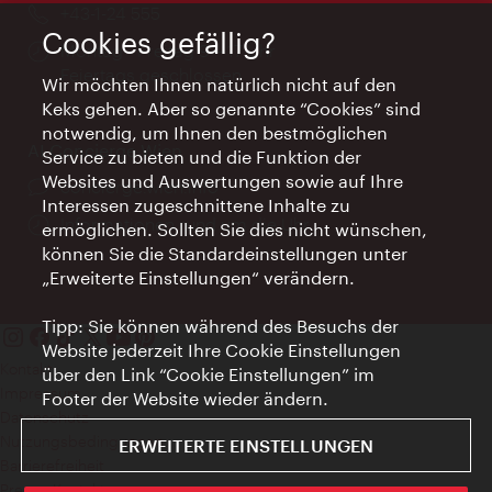
Telefon:
+43-1-24 555
Cookies gefällig?
Öffnungszeiten:
Montag - Freitag 9 – 17 Uhr
Feiertags geschlossen
Wir möchten Ihnen natürlich nicht auf den
Keks gehen. Aber so genannte “Cookies” sind
notwendig, um Ihnen den bestmöglichen
AI Concierge Wien
Service zu bieten und die Funktion der
Websites und Auswertungen sowie auf Ihre
Ort:
concierge.wien.info
Interessen zugeschnittene Inhalte zu
Öffnungszeiten:
Informationen rund um die Uhr
ermöglichen. Sollten Sie dies nicht wünschen,
können Sie die Standardeinstellungen unter
„Erweiterte Einstellungen“ verändern.
Tipp: Sie können während des Besuchs der
Website jederzeit Ihre Cookie Einstellungen
Kontakt
über den Link “Cookie Einstellungen” im
Impressum
Footer der Website wieder ändern.
Datenschutz
Nutzungsbedingungen
ERWEITERTE EINSTELLUNGEN
Barrierefreiheit
Presse-Kontakt