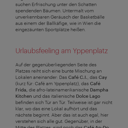
suchen Erfrischung unter den Schatten
spendenden Bäumen. Untermalt vom
unverkennbaren Geräusch der Basketbälle
aus einem der Ballkäfige, wie in Wien die
eingezäunten Sportplätze heißen.
Urlaubsfeeling am Yppenplatz
Auf der gegenüberliegenden Seite des
Platzes reiht sich eine bunte Mischung an
Lokalen aneinander: Das
Café C.I.
, das
Cay
(kurz für: Café am Yppenplatz), das
Café
Frida,
die afro-lateinamerikanische
Dampha
Kitchen
und das italienische
Dolce Lago
befinden sich Tür an Tür. Teilweise ist gar nicht
klar, wo das eine Lokal aufhört und das
nächste beginnt. Aber das ist auch egal, hier
verstehen sich alle gut. Gegenüber, in der
Mitte des Platzes, sind noch das
Café An-Do