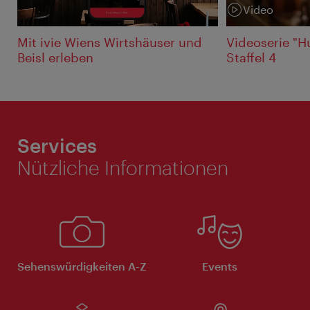
Video
Kategorie:
Mit ivie Wiens Wirtshäuser und
Videoserie "H
Beisl erleben
Staffel 4
Services
Nützliche Informationen
Sehenswürdigkeiten A-Z
Events