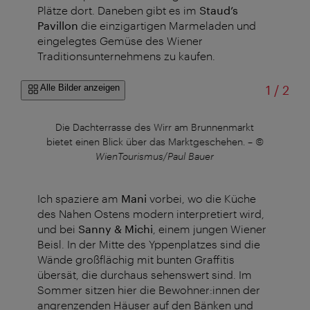
Plätze dort. Daneben gibt es im
Staud’s
Pavillon
die einzigartigen Marmeladen und
eingelegtes Gemüse des Wiener
Traditionsunternehmens zu kaufen.
von
Alle Bilder anzeigen
1
/
2
der
Die Dachterrasse des Wirr am Brunnenmarkt
Da
©
bietet einen Blick über das Marktgeschehen.
–
©
WienTourismus/Paul Bauer
Ich spaziere am
Mani
vorbei, wo die Küche
des Nahen Ostens modern interpretiert wird,
und bei
Sanny & Michi
, einem jungen Wiener
Beisl. In der Mitte des Yppenplatzes sind die
Wände großflächig mit bunten Graffitis
übersät, die durchaus sehenswert sind. Im
Sommer sitzen hier die Bewohner:innen der
angrenzenden Häuser auf den Bänken und