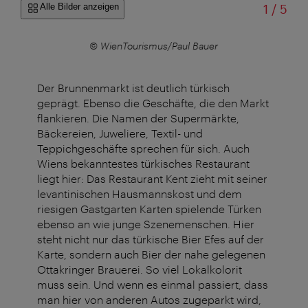
von
Alle Bilder anzeigen
1
/
5
© WienTourismus/Paul Bauer
Der Brunnenmarkt ist deutlich türkisch
geprägt. Ebenso die Geschäfte, die den Markt
flankieren. Die Namen der Supermärkte,
Bäckereien, Juweliere, Textil- und
Teppichgeschäfte sprechen für sich. Auch
Wiens bekanntestes türkisches Restaurant
liegt hier: Das Restaurant Kent zieht mit seiner
levantinischen Hausmannskost und dem
riesigen Gastgarten Karten spielende Türken
ebenso an wie junge Szenemenschen. Hier
steht nicht nur das türkische Bier Efes auf der
Karte, sondern auch Bier der nahe gelegenen
Ottakringer Brauerei. So viel Lokalkolorit
muss sein. Und wenn es einmal passiert, dass
man hier von anderen Autos zugeparkt wird,