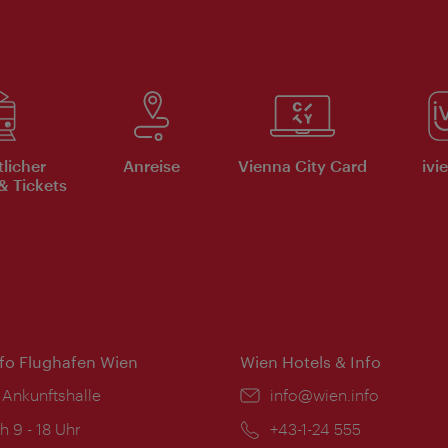
tlicher
Anreise
Vienna City Card
ivi
& Tickets
nfo Flughafen Wien
Wien Hotels & Info
 Ankunftshalle
Email:
info@wien.info
ngszeiten:
h 9 - 18 Uhr
Telefon:
+43-1-24 555