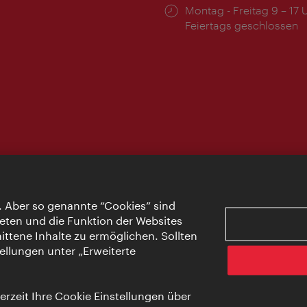
Öffnungszeiten:
Montag - Freitag 9 – 17 
Feiertags geschlossen
. Aber so genannte “Cookies” sind
eten und die Funktion der Websites
ttene Inhalte zu ermöglichen. Sollten
ellungen unter „Erweiterte
rzeit Ihre Cookie Einstellungen über