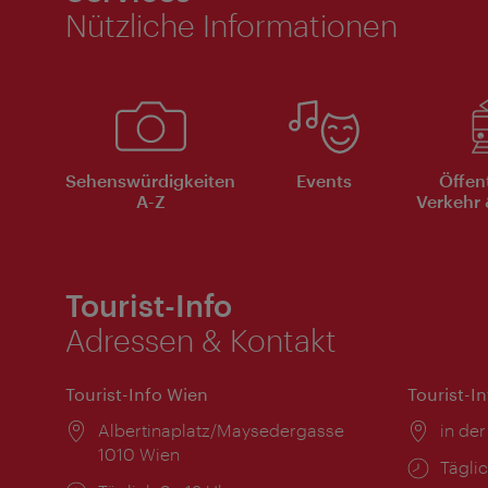
Nützliche Informationen
Sehenswürdigkeiten
Events
Öffen
A-Z
Verkehr 
Tourist-Info
Adressen & Kontakt
Tourist-Info Wien
Tourist-I
Ort:
Albertinaplatz/Maysedergasse
Ort:
in der
1010 Wien
Öffnu
Täglic