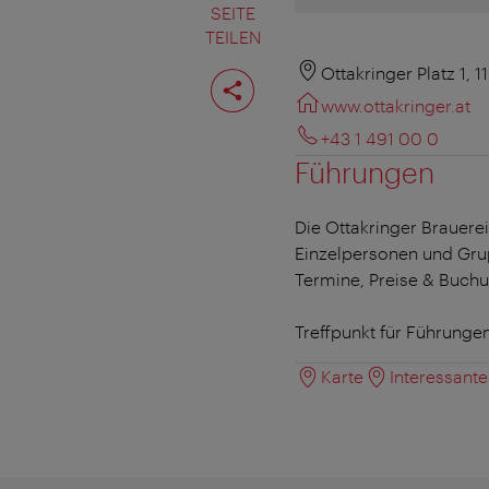
SEITE
TEILEN
Seite
Ottakringer Platz 1, 
teilen
www.ottakringer.at
+43 1 491 00 0
Führungen
Die Ottakringer Brauere
Einzelpersonen und Gru
Termine, Preise & Buch
Treffpunkt für Führunge
Karte
Interessant