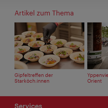
Artikel zum Thema
Gipfeltreffen der
Yppenvier
Starköch:innen
Orient
Services