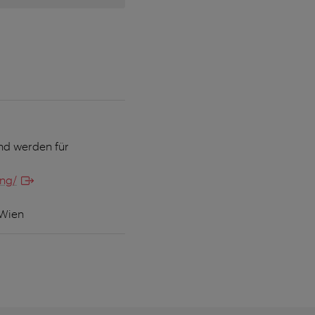
nd werden für
ung/
 Wien