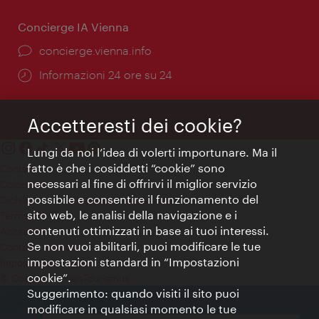
Concierge IA Vienna
Ort:
concierge.vienna.info
Öffnungszeiten:
Informazioni 24 ore su 24
Accetteresti dei cookie?
Lungi da noi l’idea di volerti importunare. Ma il
fatto è che i cosiddetti “cookie” sono
Contatti
necessari al fine di offrirvi il miglior servizio
Colophon
possibile e consentire il funzionamento del
Dichiarazione sulla protezione dei dati
sito web, le analisi della navigazione e i
Terms of Use
contenuti ottimizzati in base ai tuoi interessi.
Accessibilità
Se non vuoi abilitarli, puoi modificare le tue
Contatto stampa
impostazioni standard in “Impostazioni
Impostazioni cookie
cookie”.
© Copyright WienTourismus
Suggerimento: quando visiti il sito puoi
modificare in qualsiasi momento le tue