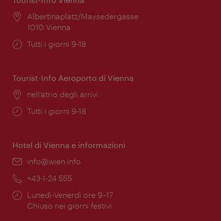
Posizione:
Albertinaplatz/Maysedergasse
1010 Vienna
Orari
Tutti i giorni 9-18
di
apertura:
Tourist-Info Aeroporto di Vienna
Posizione:
nell’atrio degli arrivi
Orari
Tutti i giorni 9-18
di
apertura:
Hotel di Vienna e informazioni
Email:
info@wien.info
Telefono:
+43-1-24 555
Orari
Lunedì-Venerdì ore 9–17
di
Chiuso nei giorni festivi
apertura: