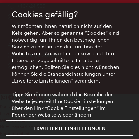
Telefon:
+43-1-24 555
Cookies gefällig?
Öffnungszeiten:
Montag - Freitag 9 – 17 Uhr
Feiertags geschlossen
Wir möchten Ihnen natürlich nicht auf den
Keks gehen. Aber so genannte “Cookies” sind
notwendig, um Ihnen den bestmöglichen
AI Concierge Wien
Service zu bieten und die Funktion der
Websites und Auswertungen sowie auf Ihre
Ort:
concierge.wien.info
Interessen zugeschnittene Inhalte zu
Öffnungszeiten:
Informationen rund um die Uhr
ermöglichen. Sollten Sie dies nicht wünschen,
können Sie die Standardeinstellungen unter
„Erweiterte Einstellungen“ verändern.
Tipp: Sie können während des Besuchs der
Website jederzeit Ihre Cookie Einstellungen
Kontakt
über den Link “Cookie Einstellungen” im
Impressum
Footer der Website wieder ändern.
Datenschutz
Nutzungsbedingungen
ERWEITERTE EINSTELLUNGEN
Barrierefreiheit