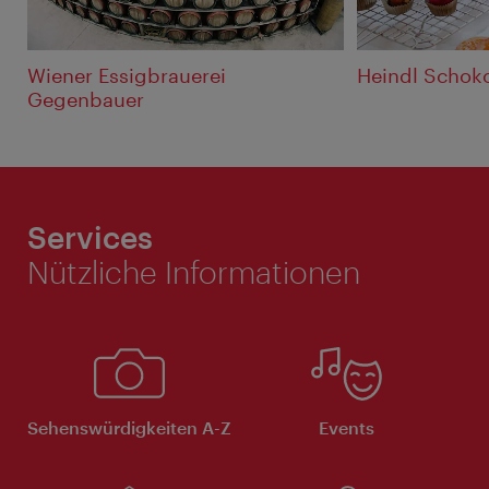
Wiener Essigbrauerei
Heindl Scho
Gegenbauer
Services
Nützliche Informationen
Sehenswürdigkeiten A-Z
Events