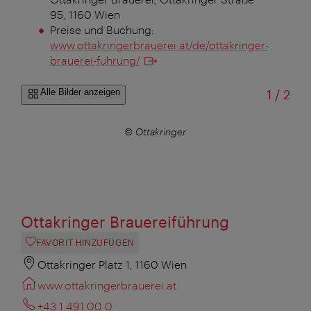
95, 1160 Wien
Preise und Buchung:
www.ottakringerbrauerei.at/de/ottakringer-
brauerei-fuhrung/
von
Alle Bilder anzeigen
1
/
2
© Ottakringer
Ottakringer Brauereiführung
FAVORIT HINZUFÜGEN
Ottakringer Platz 1, 1160 Wien
www.ottakringerbrauerei.at
+43 1 491 00 0