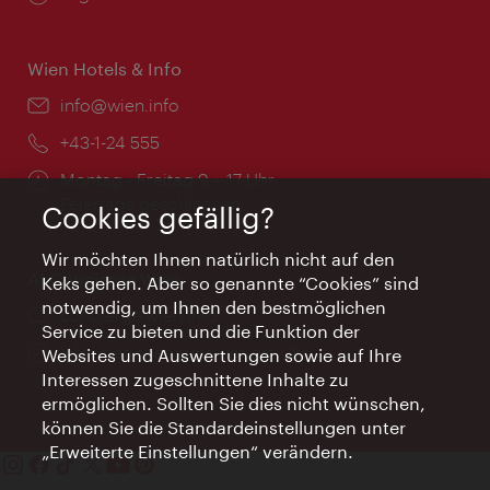
Wien Hotels & Info
Email:
info@wien.info
Telefon:
+43-1-24 555
Öffnungszeiten:
Montag - Freitag 9 – 17 Uhr
Feiertags geschlossen
Cookies gefällig?
Wir möchten Ihnen natürlich nicht auf den
AI Concierge Wien
Keks gehen. Aber so genannte “Cookies” sind
notwendig, um Ihnen den bestmöglichen
Ort:
concierge.wien.info
Service zu bieten und die Funktion der
Öffnungszeiten:
Informationen rund um die Uhr
Websites und Auswertungen sowie auf Ihre
Interessen zugeschnittene Inhalte zu
ermöglichen. Sollten Sie dies nicht wünschen,
können Sie die Standardeinstellungen unter
„Erweiterte Einstellungen“ verändern.