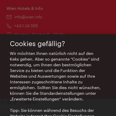
Wien Hotels & Info
Email:
info@wien.info
Telefon:
+43-1-24 555
Öffnungszeiten:
Montag - Freitag 9 – 17 Uhr
Feiertags geschlossen
Cookies gefällig?
Wir möchten Ihnen natürlich nicht auf den
AI Concierge Wien
Keks gehen. Aber so genannte “Cookies” sind
notwendig, um Ihnen den bestmöglichen
Ort:
concierge.wien.info
Service zu bieten und die Funktion der
Öffnungszeiten:
Informationen rund um die Uhr
Websites und Auswertungen sowie auf Ihre
Interessen zugeschnittene Inhalte zu
ermöglichen. Sollten Sie dies nicht wünschen,
können Sie die Standardeinstellungen unter
„Erweiterte Einstellungen“ verändern.
Kontakt
Tipp: Sie können während des Besuchs der
Impressum
Website jederzeit Ihre Cookie Einstellungen