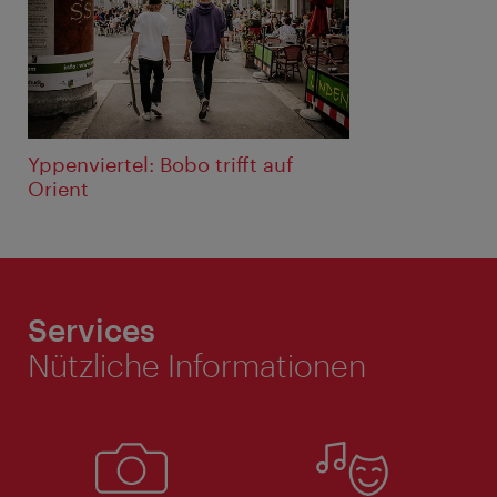
Yppenviertel: Bobo trifft auf
Orient
Services
Nützliche Informationen