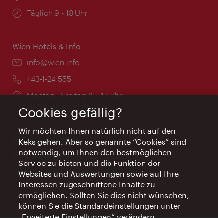
Öffnungszeiten:
Täglich 9 - 18 Uhr
Wien Hotels & Info
Email:
info@wien.info
Telefon:
+43-1-24 555
Öffnungszeiten:
Montag - Freitag 9 – 17 Uhr
Feiertags geschlossen
Cookies gefällig?
Wir möchten Ihnen natürlich nicht auf den
AI Concierge Wien
Keks gehen. Aber so genannte “Cookies” sind
notwendig, um Ihnen den bestmöglichen
Ort:
concierge.wien.info
Service zu bieten und die Funktion der
Öffnungszeiten:
Informationen rund um die Uhr
Websites und Auswertungen sowie auf Ihre
Interessen zugeschnittene Inhalte zu
ermöglichen. Sollten Sie dies nicht wünschen,
können Sie die Standardeinstellungen unter
„Erweiterte Einstellungen“ verändern.