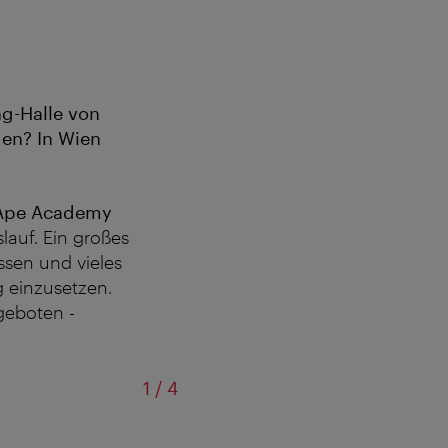
ng-Halle von
gen? In Wien
Ape Academy
lauf. Ein großes
ssen und vieles
g einzusetzen.
geboten -
von
1
/
4
Coole Sp