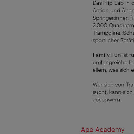
Das
Flip Lab
in 
Action und Aben
Springer:innen f
2.000 Quadratmet
Trampoline, Scha
sportlicher Betä
Family Fun
ist f
umfangreiche Ind
allem, was sich 
Wer sich von Tra
sucht, kann sich
auspowern.
Ape Academy