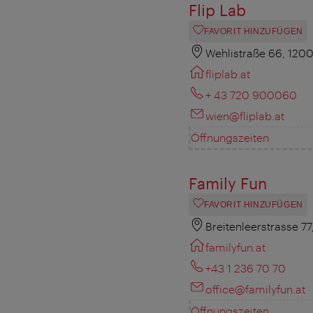
Flip Lab
FAVORIT HINZUFÜGEN
Wehlistraße 66, 120
fliplab.at
+ 43 720 900060
wien@fliplab.at
Öffnungszeiten
Family Fun
FAVORIT HINZUFÜGEN
Breitenleerstrasse 7
familyfun.at
+43 1 236 70 70
office@familyfun.at
Öffnungszeiten