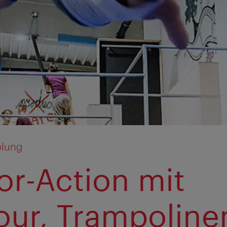
olung
or-Action mit
our, Trampoline