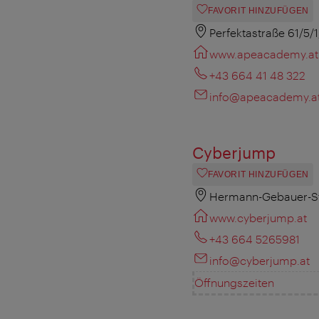
FAVORIT HINZUFÜGEN
Perfektastraße 61/5/
www.apeacademy.at
+43 664 41 48 322
info@apeacademy.a
Cyberjump
FAVORIT HINZUFÜGEN
Hermann-Gebauer-St
www.cyberjump.at
+43 664 5265981
info@cyberjump.at
Öffnungszeiten