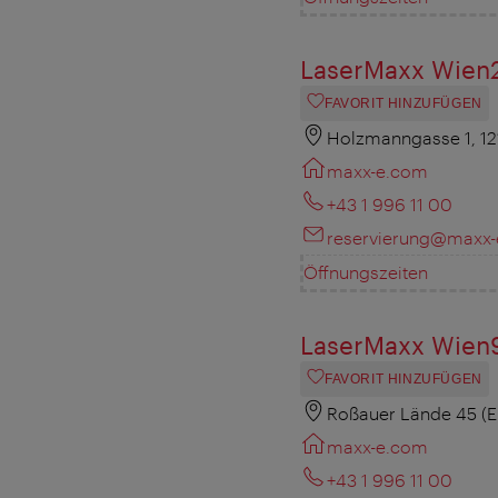
LaserMaxx Wien
FAVORIT HINZUFÜGEN
Holzmanngasse 1, 1
maxx-e.com
+43 1 996 11 00
reservierung@maxx
Öffnungszeiten
LaserMaxx Wien
FAVORIT HINZUFÜGEN
Roßauer Lände 45 (E
maxx-e.com
+43 1 996 11 00