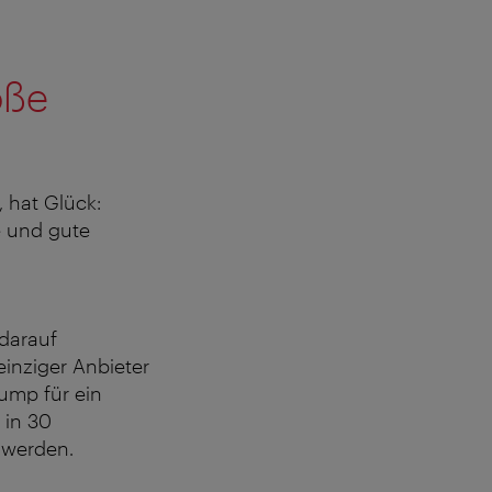
oße
, hat Glück:
e und gute
 darauf
einziger Anbieter
Jump für ein
 in 30
 werden.