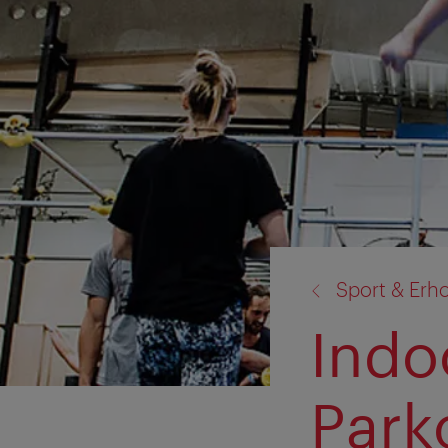
Zurück
Sport & Erh
zu:
Indo
Park