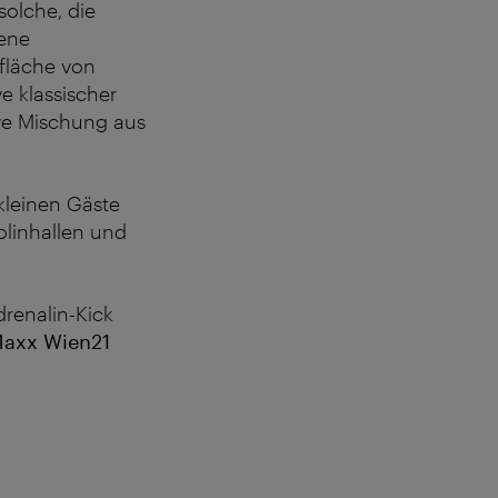
solche, die
rene
tfläche von
e klassischer
ive Mischung aus
 kleinen Gäste
olinhallen und
renalin-Kick
Maxx Wien21