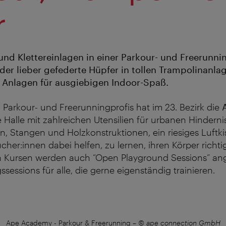
r
nd Klettereinlagen in einer Parkour- und Freerunni
Oder lieber gefederte Hüpfer in tollen Trampolinanla
 Anlagen für ausgiebigen Indoor-Spaß.
Parkour- und Freerunningprofis hat im 23. Bezirk die
 Halle mit zahlreichen Utensilien für urbanen Hindernis
n, Stangen und Holzkonstruktionen, ein riesiges Luftki
cher:innen dabei helfen, zu lernen, ihren Körper richti
n Kursen werden auch “Open Playground Sessions” an
ssessions für alle, die gerne eigenständig trainieren.
Ape Academy - Parkour & Freerunning
–
© ape connection GmbH