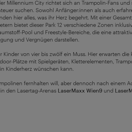
der Millennium City richtet sich an Trampolin-Fans und 
teuer suchen. Sowohl Anfänger:innen als auch erfah
inden hier alles, was ihr Herz begehrt. Mit einer Gesam
ern bietet dieser Park 12 verschiedene Zonen inklusiv
umstoff-Pool und Freestyle-Bereiche, die eine attrakt
tigung und Vergnügen darstellen.
ür Kinder von vier bis zwölf ein Muss. Hier erwarten die
oor-Plätze mit Spielgeräten, Kletterelementen, Tramp
ein Kinderherz wünschen kann.
mpolinen fernhalten will, aber dennoch nach einem Ad
 in den Lasertag-Arenas
LaserMaxx Wien9
und
Laser