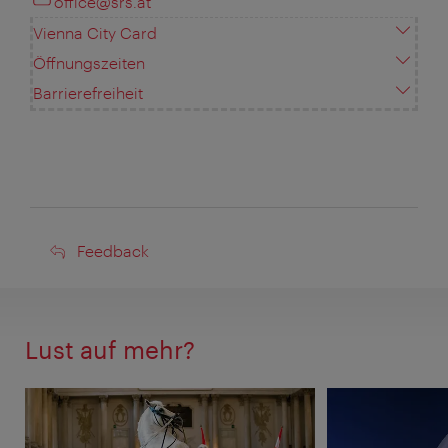
office@srs.at
Vienna City Card
Öffnungszeiten
Barrierefreiheit
Feedback
Feedback
Lust auf mehr?