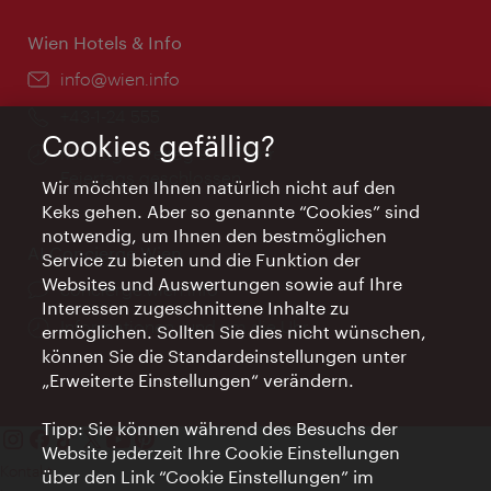
Wien Hotels & Info
Email:
info@wien.info
Telefon:
+43-1-24 555
Cookies gefällig?
Öffnungszeiten:
Montag - Freitag 9 – 17 Uhr
Feiertags geschlossen
Wir möchten Ihnen natürlich nicht auf den
Keks gehen. Aber so genannte “Cookies” sind
notwendig, um Ihnen den bestmöglichen
AI Concierge Wien
Service zu bieten und die Funktion der
Websites und Auswertungen sowie auf Ihre
Ort:
concierge.wien.info
Interessen zugeschnittene Inhalte zu
Öffnungszeiten:
Informationen rund um die Uhr
ermöglichen. Sollten Sie dies nicht wünschen,
können Sie die Standardeinstellungen unter
„Erweiterte Einstellungen“ verändern.
Tipp: Sie können während des Besuchs der
Website jederzeit Ihre Cookie Einstellungen
Kontakt
über den Link “Cookie Einstellungen” im