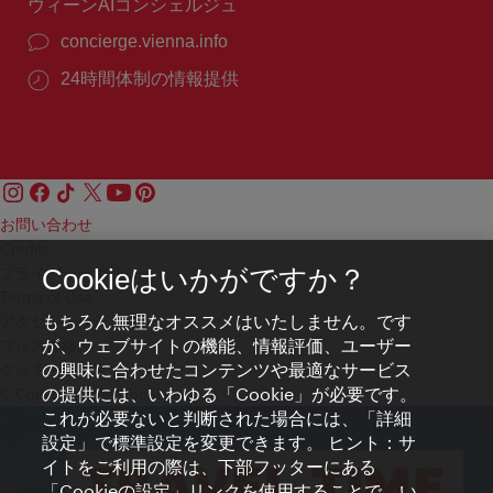
ウィーンAIコンシェルジュ
concierge.vienna.info
24時間体制の情報提供
お問い合わせ
Credits
プライバシーポリシー
Cookieはいかがですか？
Terms of Use
もちろん無理なオススメはいたしません。です
アクセシビリティ
が、ウェブサイトの機能、情報評価、ユーザー
プレス連絡先
の興味に合わせたコンテンツや最適なサービス
クッキーの設定
の提供には、いわゆる「Cookie」が必要です。
© Copyright WienTourismus
これが必要ないと判断された場合には、「詳細
設定」で標準設定を変更できます。 ヒント：サ
イトをご利用の際は、下部フッターにある
「Cookieの設定」リンクを使用することで、い