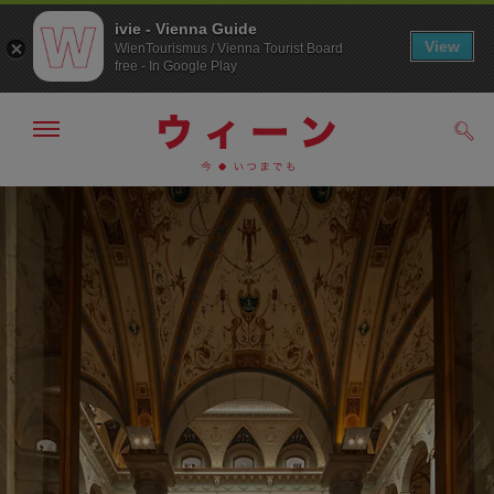
ivie - Vienna Guide
View
WienTourismus / Vienna Tourist Board
free - In Google Play
メ
検
ニ
索
ュ
メ
こ
す
ー
る
ニ
の
の
ュ
ペ
表
ー
ー
示・
非
へ
ジ
表
の
示
ト
ッ
プ
へ