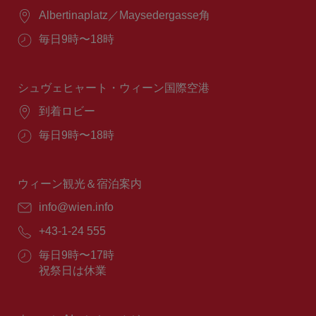
場
Albertinaplatz／Maysedergasse角
所：
営
毎日9時〜18時
業
時
間：
シュヴェヒャート・ウィーン国際空港
場
到着ロビー
所：
営
毎日9時〜18時
業
時
間：
ウィーン観光＆宿泊案内
E
info@wien.info
メ
電
+43-1-24 555
ー
話
ル：
営
毎日9時〜17時
番
業
祝祭日は休業
号：
時
間：