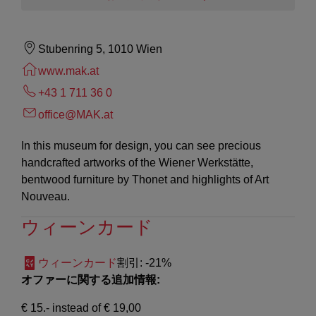
Stubenring 5, 1010 Wien
www.mak.at
+43 1 711 36 0
office@MAK.at
In this museum for design, you can see precious
handcrafted artworks of the Wiener Werkstätte,
bentwood furniture by Thonet and highlights of Art
Nouveau.
ウィーンカード
ウィーンカード
割引
: -21%
オファーに関する追加情報:
€ 15.- instead of € 19,00