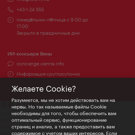
почта:
Телефон:
+43-1-24 555
Часы
понеде́льник-пя́тница с 9:00 до
работы:
17:00
Закрыто в праздничные дни
ИИ-консьерж Вены
concierge.vienna.info
Информация круглосуточно
Желаете Cookie?
Разумеется, мы не хотим действовать вам на
нервы. Но так называемые файлы Cookie
необходимы для того, чтобы обеспечить вам
Контакт
оптимальный сервис, функционирование
Credits
страниц и анализ, а также предоставить вам
Положение о конфиденциальности
содержимое с учетом ваших интересов. Если
Terms of Use