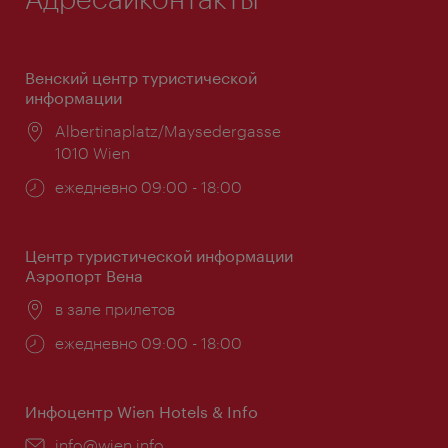
Венский центр туристической
информации
Расположение:
Albertinaplatz/Maysedergasse
1010 Wien
Часы
ежедневно 09:00 - 18:00
работы:
Центр туристической информации
Аэропорт Вена
Расположение:
в зале прилетов
Часы
ежедневно 09:00 - 18:00
работы:
Инфоцентр Wien Hotels & Info
Эл.
info@wien.info