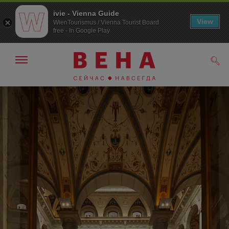
ivie - Vienna Guide
View
WienTourismus / Vienna Tourist Board
free - In Google Play
Показать/
Поис
скрыть
панель
навигации
К
К
навигации
содержанию