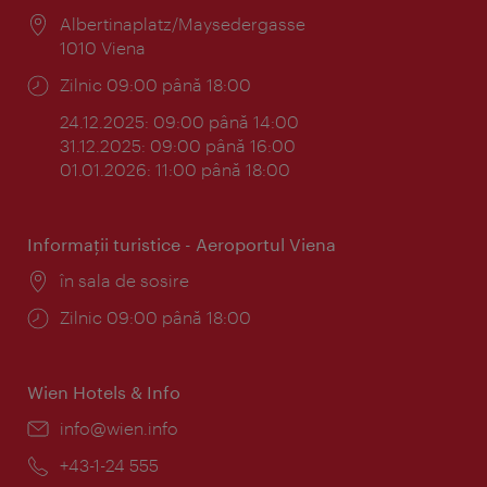
Locul:
Albertinaplatz/Maysedergasse
1010 Viena
Program:
Zilnic 09:00 până 18:00
24.12.2025: 09:00 până 14:00
31.12.2025: 09:00 până 16:00
01.01.2026: 11:00 până 18:00
Informaţii turistice - Aeroportul Viena
Locul:
în sala de sosire
Program:
Zilnic 09:00 până 18:00
Wien Hotels & Info
E-
info@wien.info
mail:
Telefon:
+43-1-24 555