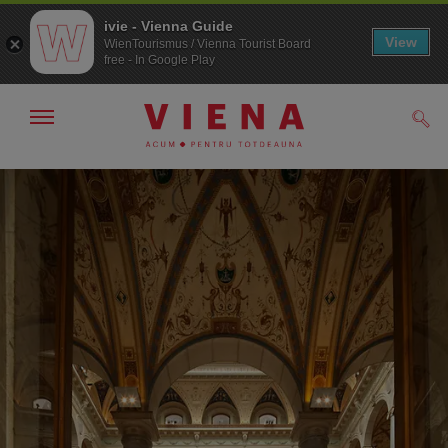
ivie - Vienna Guide
View
WienTourismus / Vienna Tourist Board
free - In Google Play
Arată/ascunde
Căut
navigarea
Către
Către
navigare
texte