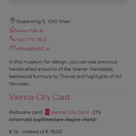
Stubenring 5, 1010 Wien
www.mak.at
+43 1 711 36 0
office@MAK.at
In this museum for design, you can see precious
handcrafted artworks of the Wiener Werkstätte,
bentwood furniture by Thonet and highlights of Art
Nouveau.
Vienna City Card
Reducere card
Vienna City Card
: -21%
Informații suplimentare despre ofertă:
€ 15.- instead of € 19,00