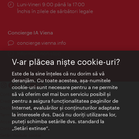
Program:
Luni-Vineri 9:00 până la 17:00
Închis în zilele de sărbători legale
Concierge IA Viena
concierge.vienna.info
Informații non-stop
V-ar plăcea nişte cookie-uri?
Este de la sine înţeles că nu dorim să vă
deranjăm. Cu toate acestea, aşa-numitele
cookie-uri sunt necesare pentru a ne permite
să vă oferim cel mai bun serviciu posibil şi
Contact
pentru a asigura funcţionalitatea paginilor de
Credits
Internet, evaluărilor şi conţinuturilor adaptate
Declaraţie privind protecţia datelor
la interesele dvs. Dacă nu doriţi utilizarea lor,
Terms of Use
puteţi schimba setările dvs. standard la
Accesibilitate
„Setări extinse“.
Contact presa
Setări module cookie