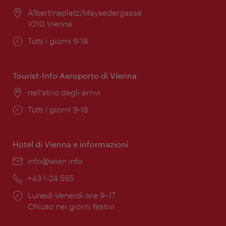
Posizione:
Albertinaplatz/Maysedergasse
1010 Vienna
Orari
Tutti i giorni 9-18
di
apertura:
Tourist-Info Aeroporto di Vienna
Posizione:
nell’atrio degli arrivi
Orari
Tutti i giorni 9-18
di
apertura:
Hotel di Vienna e informazioni
Email:
info@wien.info
Telefono:
+43-1-24 555
Orari
Lunedì-Venerdì ore 9–17
di
Chiuso nei giorni festivi
apertura: