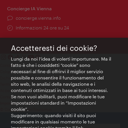
Concierge IA Vienna
Ort:
concierge.vienna.info
Öffnungszeiten:
Informazioni 24 ore su 24
Accetteresti dei cookie?
Lungi da noi l’idea di volerti importunare. Ma il
fatto è che i cosiddetti “cookie” sono
Contatti
necessari al fine di offrirvi il miglior servizio
Colophon
possibile e consentire il funzionamento del
Dichiarazione sulla protezione dei dati
sito web, le analisi della navigazione e i
Terms of Use
contenuti ottimizzati in base ai tuoi interessi.
Accessibilità
Se non vuoi abilitarli, puoi modificare le tue
Contatto stampa
impostazioni standard in “Impostazioni
Impostazioni cookie
cookie”.
© Copyright WienTourismus
Suggerimento: quando visiti il sito puoi
modificare in qualsiasi momento le tue
impostazioni cookie tramite il link