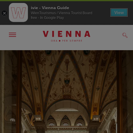
ivie - Vienna Guide
View
WienTourismus / Vienna Tourist Board
free - In Google Play
Mostra/nascondi
Cerc
navigazione
Alla
Al
navigazione
contenuto