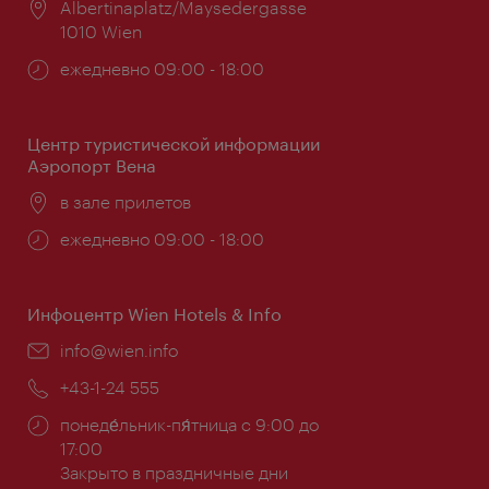
Расположение:
Albertinaplatz/Maysedergasse
1010 Wien
Часы
ежедневно 09:00 - 18:00
работы:
Центр туристической информации
Аэропорт Вена
Расположение:
в зале прилетов
Часы
ежедневно 09:00 - 18:00
работы:
Инфоцентр Wien Hotels & Info
Эл.
info@wien.info
почта:
Телефон:
+43-1-24 555
Часы
понеде́льник-пя́тница с 9:00 до
работы:
17:00
Закрыто в праздничные дни