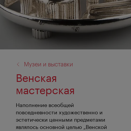
назад
Музеи и выставки
к:
Венская
мастерская
Наполнение всеобщей
повседневности художественно и
эстетически ценными предметами
являлось основной целью „Венской