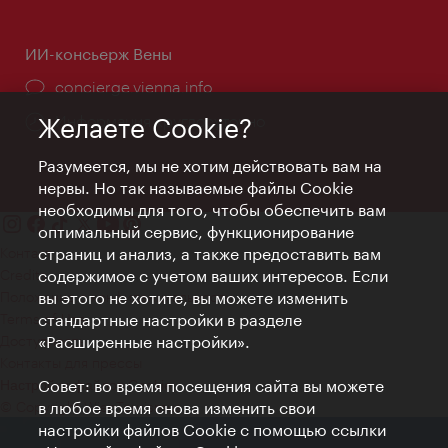
ИИ-консьерж Вены
concierge.vienna.info
Информация круглосуточно
Желаете Cookie?
Разумеется, мы не хотим действовать вам на
нервы. Но так называемые файлы Cookie
необходимы для того, чтобы обеспечить вам
оптимальный сервис, функционирование
Контакт
страниц и анализ, а также предоставить вам
Credits
содержимое с учетом ваших интересов. Если
Положение о конфиденциальности
вы этого не хотите, вы можете изменить
Terms of Use
стандартные настройки в разделе
Доступность
«Расширенные настройки».
Контакты для прессы
Совет: во время посещения сайта вы можете
Настройки файлов Cookie
© Copyright WienTourismus
в любое время снова изменить свои
настройки файлов Cookie с помощью ссылки