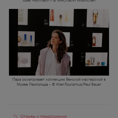
Josef Hoffmann
–
© MAK/Katrin Wißkirchen
Пара осматривает коллекцию Венской мастерской в
Музее Леопольда
–
© WienTourismus/Paul Bauer
Отзывы
Отзывы и предложения