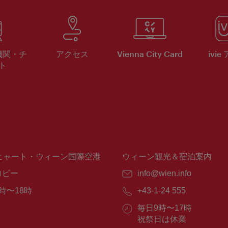
機関・チ
アクセス
Vienna City Card
ivie
ト
ヒャート・ウィーン国際空港
ウィーン観光＆宿泊案内
ロビー
E
info@wien.info
メ
時〜18時
電
+43-1-24 555
ー
話
ル：
営
毎日9時〜17時
番
業
祝祭日は休業
号：