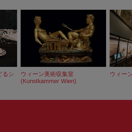
どるシ
ウィーン美術収集室
ウィー
(Kunstkammer Wien)