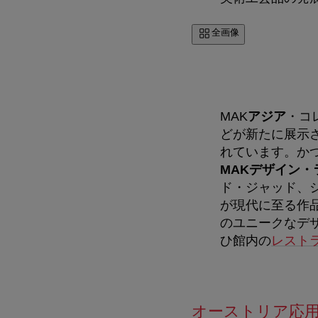
全画像
MAK
アジア
・コ
どが新たに展示さ
れています。かつ
MAKデザイン・
ド・ジャッド、
が現代に至る作
のユニークなデ
ひ館内の
レスト
オーストリア応用