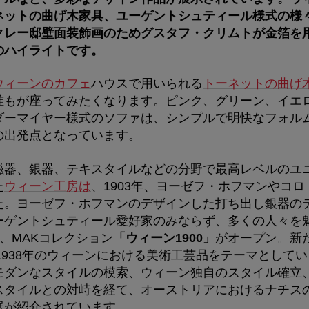
ネットの曲げ木家具、ユーゲントシュティール様式の様
クレー邸壁面装飾画のためグスタフ・クリムトが金箔を
のハイライトです。
ウィーンのカフェ
ハウスで用いられる
トーネットの曲げ
誰もが座ってみたくなります。ピンク、グリーン、イエ
ダーマイヤー様式のソファは、シンプルで明快なフォル
の出発点となっています。
磁器、銀器、テキスタイルなどの分野で最高レベルのユ
た
ウィーン工房は
、1903年、ヨーゼフ・ホフマンやコ
た。ヨーゼフ・ホフマンのデザインした打ち出し銀器の
ーゲントシュティール愛好家のみならず、多くの人々を
1月、MAKコレクション
「ウィーン1900」
がオープン。新
ら1938年のウィーンにおける美術工芸品をテーマとして
モダンなスタイルの模索、ウィーン独自のスタイル確立
スタイルとの対峙を経て、オーストリアにおけるナチス
展が紹介されています。