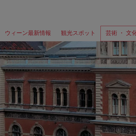
メ
こ
何
ウィーン最新情報
観光スポット
芸術 ・ 文
ニ
の
を
ュ
ペ
お
ー
ー
探
へ
ジ
し
の
で
ト
す
ッ
か？
プ
へ