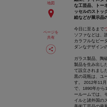
地図
な工芸品、トー
ッセルのストッ
絵などが展示品
今日に至るまで
ページを
ソファなどは、
共有
カラフルなビー
ペ
ダンなデザイン
ー
ジ
を
ガラス製品、陶
共
製品を生み出し
有
て設立されまし
す
る
黒の花瓶は、ユ
す。 2012年1
で、1890年か
ールームでは、
イルと諸外国の
美術工芸品の発