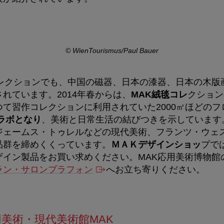
© WienTourismus/Paul Bauer
レクションでも、中国の磁器、日本の漆器、日本の木版
れています。2014年春からは、
MAK絨毯コレ
クション
て習作コレクションに利用されていた2000㎡ほどのフ
ラボとなり
、美術と日常生活の結びつきを示しています
ジェームス・トゥレルなどの現代美術、フランツ・ウェス
品群を締めくくっています。
ＭＡＫデザインショッ
プで
ザイン製品をお買い求めください。MAK応用美術博物館
ラン・サロンプラフォン
へお立ち寄りください。
美術・現代美術館MAK