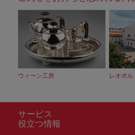
バ
ッ
ク
ウィーン工房
レオポル
サービス
役立つ情報