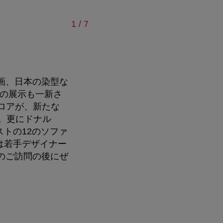
/
1
/
7
画、日本の染型な
の展示も一新さ
ロアが、新たな
。更にドナル
トの12のソファ
は若手デザイナー
のご訪問の後にぜ