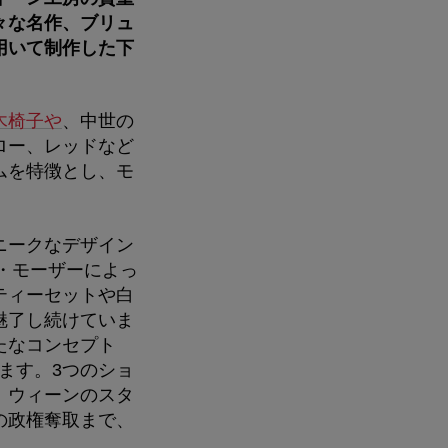
々な名作、ブリュ
用いて制作した下
木椅子や
、中世の
ロー、レッドなど
ムを特徴とし、モ
ニークなデザイン
ロ・モーザーによっ
ティーセットや白
魅了し続けていま
たなコンセプト
います。3つのショ
、ウィーンのスタ
の政権奪取まで、