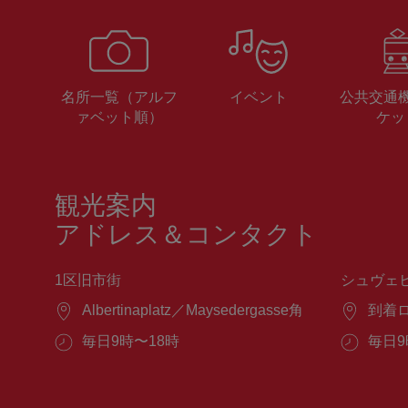
名所一覧（アルフ
イベント
公共交通
ァベット順）
ケッ
観光案内
アドレス＆コンタクト
1区旧市街
シュヴェ
場
Albertinaplatz／Maysedergasse角
場
到着
所：
所：
営
毎日9時〜18時
営
毎日9
業
業
時
時
間：
間：