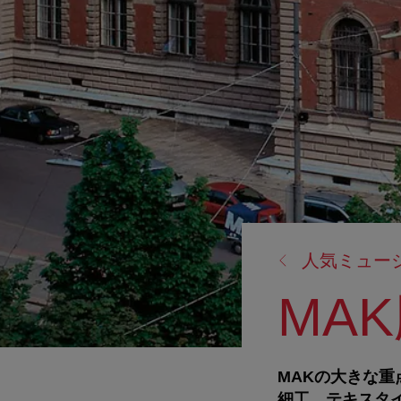
戻
人気ミュー
る:
MA
MAKの大きな
細工、テキスタ