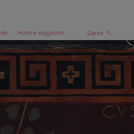
bile
Hotel e soggiorno
Cerca
CERCA
lla mappa