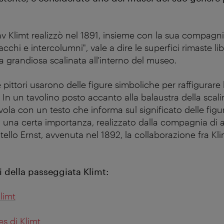
 Klimt realizzò nel 1891, insieme con la sua compagnia d
cchi e intercolumni", vale a dire le superfici rimaste lib
a grandiosa scalinata all'interno del museo.
re pittori usarono delle figure simboliche per raffigurar
e. In un tavolino posto accanto alla balaustra della scali
ola con un testo che informa sul significato delle figu
di una certa importanza, realizzato dalla compagnia di ar
atello Ernst, avvenuta nel 1892, la collaborazione fra K
ni della passeggiata Klimt:
limt
s di Klimt