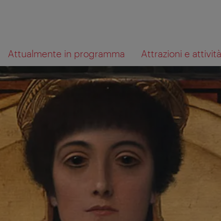
Alla
Al
Cosa
Attualmente in programma
Attrazioni e attivit
navigazione
contenuto
cerchi?