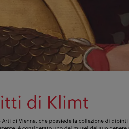
fitti di Klimt
e Arti di Vienna, che possiede la collezione di dipinti
stente, è considerato uno dei musei del suo genere 