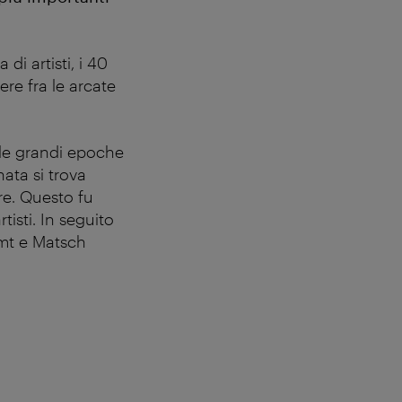
i artisti, i 40
ere fra le arcate
e le grandi epoche
nata si trova
re. Questo fu
tisti. In seguito
limt e Matsch