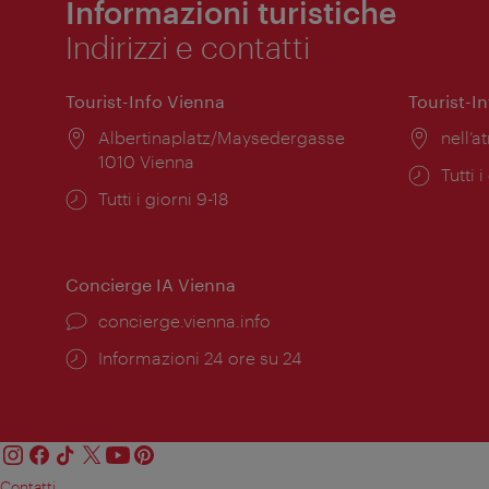
Informazioni turistiche
Indirizzi e contatti
Tourist-Info Vienna
Tourist-I
Posizione:
Albertinaplatz/Maysedergasse
Posiz
nell’at
1010 Vienna
Orari
Tutti i
Orari
Tutti i giorni 9-18
di
di
apert
apertura:
Concierge IA Vienna
Ort:
concierge.vienna.info
Öffnungszeiten:
Informazioni 24 ore su 24
Contatti