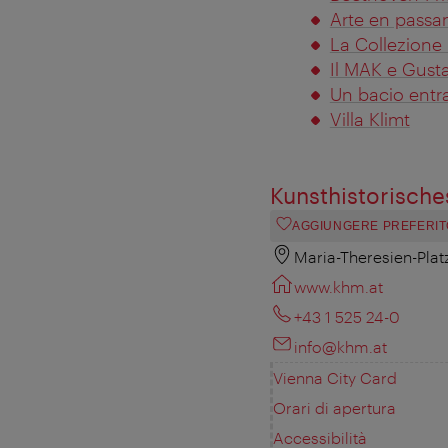
Arte en passant
La Collezione
Il MAK e Gusta
Un bacio entra
Villa Klimt
Kunsthistorische
AGGIUNGERE PREFERIT
Maria-Theresien-Plat
www.khm.at
+43 1 525 24-0
info@khm.at
Vienna City Card
Orari di apertura
Accessibilità