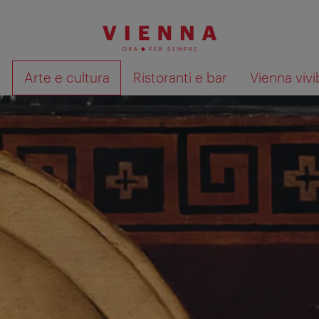
à
Arte e cultura
Ristoranti e bar
Vienna vivi
Mostra i risultati della ricerca su