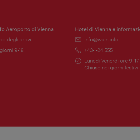
nfo Aeroporto di Vienna
Hotel di Vienna e informazi
ione:
rio degli arrivi
Email:
info@wien.info
 giorni 9-18
Telefono:
+43-1-24 555
Orari
Lunedì-Venerdì ore 9–17
ura:
di
Chiuso nei giorni festivi
apertura: