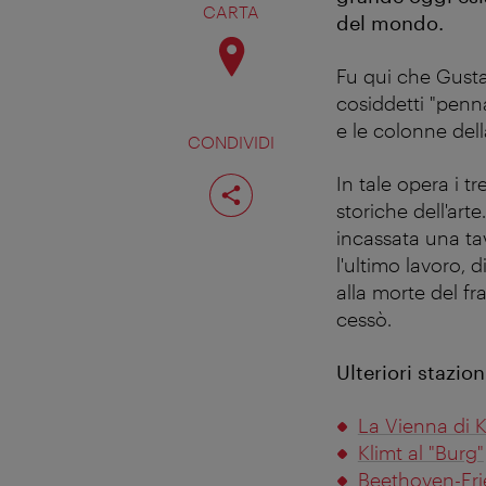
CARTA
del mondo.
Fu qui che Gustav
cosiddetti "penna
e le colonne dell
CONDIVIDI
Condividi
In tale opera i t
pagina
storiche dell'art
incassata una tav
l'ultimo lavoro, 
alla morte del fr
cessò.
Ulteriori stazio
La Vienna di K
Klimt al "Burg"
Beethoven-Frie