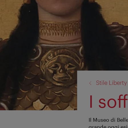
torna
Stile Liberty
a:
I sof
Il Museo di Bell
grande oggi esi