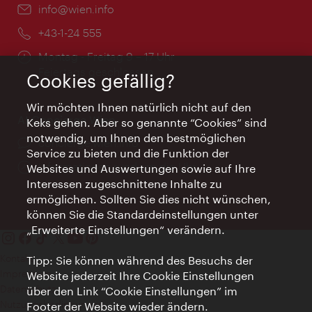
Email:
info@wien.info
Telefon:
+43-1-24 555
Öffnungszeiten:
Montag - Freitag 9 – 17 Uhr
Feiertags geschlossen
Cookies gefällig?
Wir möchten Ihnen natürlich nicht auf den
AI Concierge Wien
Keks gehen. Aber so genannte “Cookies” sind
notwendig, um Ihnen den bestmöglichen
Ort:
concierge.wien.info
Service zu bieten und die Funktion der
Öffnungszeiten:
Informationen rund um die Uhr
Websites und Auswertungen sowie auf Ihre
Interessen zugeschnittene Inhalte zu
ermöglichen. Sollten Sie dies nicht wünschen,
können Sie die Standardeinstellungen unter
„Erweiterte Einstellungen“ verändern.
Kontakt
Tipp: Sie können während des Besuchs der
Impressum
Website jederzeit Ihre Cookie Einstellungen
Datenschutz
über den Link “Cookie Einstellungen” im
Nutzungsbedingungen
Footer der Website wieder ändern.