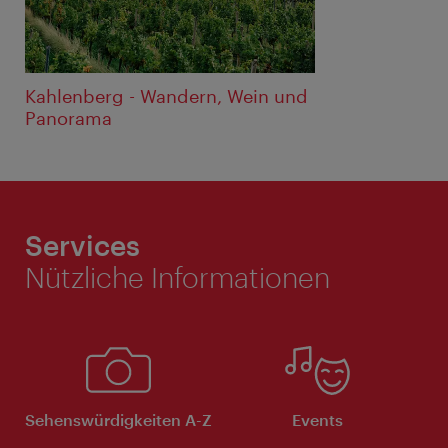
Kahlenberg - Wandern, Wein und
Panorama
Services
Nützliche Informationen
Sehenswürdigkeiten A-Z
Events