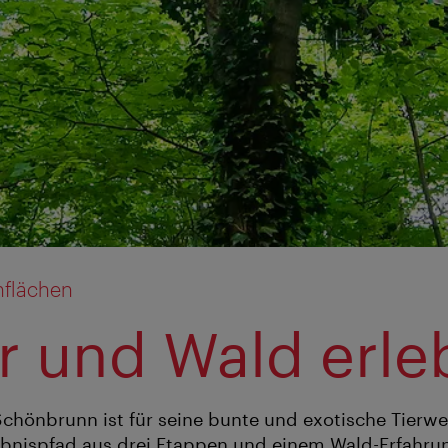
nflächen
r und Wald erle
Schönbrunn ist für seine bunte und exotische Tierwe
ebnispfad aus drei Etappen und einem Wald-Erfahr