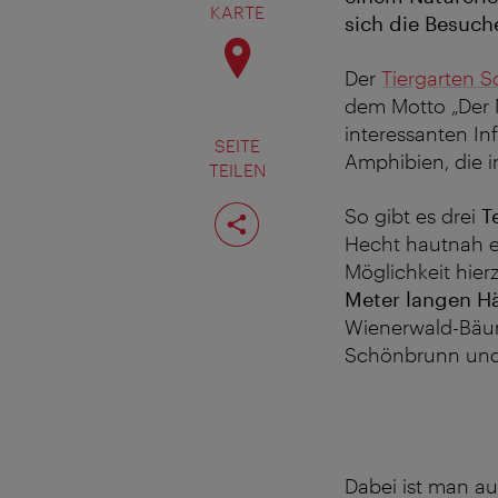
KARTE
sich die Besuch
Der
Tiergarten 
dem Motto „Der N
interessanten In
SEITE
Amphibien, die i
TEILEN
Seite
So gibt es drei
T
teilen
Hecht hautnah e
Möglichkeit hier
Meter langen H
Wienerwald-Bäum
Schönbrunn und
Dabei ist man a