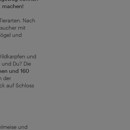
t machen!
Tierarten. Nach
sucher mit
Vögel und
Wildkarpfen und
 und Du? Die
hen und 160
n der
ck auf Schloss
hlmeise und