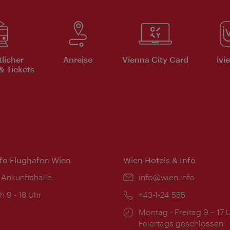
tlicher
Anreise
Vienna City Card
ivi
& Tickets
nfo Flughafen Wien
Wien Hotels & Info
 Ankunftshalle
Email:
info@wien.info
ngszeiten:
h 9 - 18 Uhr
Telefon:
+43-1-24 555
Öffnungszeiten:
Montag - Freitag 9 – 17 
Feiertags geschlossen