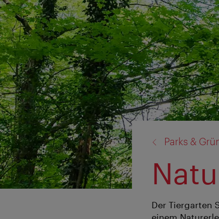
Zurück
Parks & Grü
zu:
Natu
Der Tiergarten 
einem Naturerl