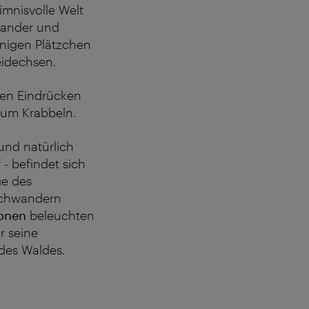
imnisvolle Welt
mander und
nnigen Plätzchen
eidechsen.
elen Eindrücken
zum Krabbeln.
nd natürlich
- befindet sich
e des
urchwandern
ionen
beleuchten
r seine
 des Waldes.