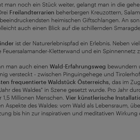
 man noch ein Stück weiter, gelangt man in die gehe
Drei
Freilandterrarien
beherbergen Kreuzottern, Sala
e beeindruckendsten heimischen Giftschlangen. An so
elleicht auch einen Blick auf die schillernden Smaragd
inder
ist der Naturerlebnispfad ein Erlebnis. Neben vi
ne Feuersalamander-Kletterwand und ein Spinnennetz 
ann man auch einen
Wald-Erfahrungsweg
bewundern u
ig versteckt - zwischen Pinguingehege und Tirolerhof 
ten frequentierte Waldstück Österreichs,
das im Zug
 Jahr des Waldes" in Szene gesetzt wurde. Pro Jahr d
r 1,5 Millionen Menschen.
Vier künstlerische Installat
en Aspekte des Waldes: vom Wald als Lebensraum, übe
ung bis hin zur inspirativen und meditativen Wirkung