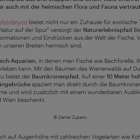
er auch mit der heimischen Flora und Fauna vertrau
Schönbrunn
bietet nicht nur ein Zuhause für exotische 
atur auf der Spur" versorgt der
Naturerlebnispfad
Be
formationen und Eindrücken aus der Welt der Fische, 
n unseren Breiten heimisch sind.
eich-Aquarien,
in denen man Fische wie Bachforelle, 
rleben kann. Mit den Bäumen des Wienerwalds auf Du
zu bietet der
Baumkronenpfad.
Auf einer
10 Meter ho
ängebrücke
spaziert man direkt durch die Baumkrone
e und wird zusätzlich mit einem wunderbaren Ausbli
 Wien beschenkt.
© Daniel Zupanc
uch auf Augenhöhe mit zahlreichen Vogelarten wie Ko