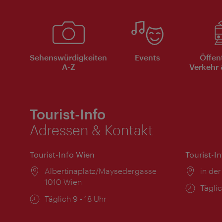
Sehenswürdigkeiten
Events
Öffen
A-Z
Verkehr 
Tourist-Info
Adressen & Kontakt
Tourist-Info Wien
Tourist-I
Ort:
Albertinaplatz/Maysedergasse
Ort:
in der
1010 Wien
Öffnu
Täglic
Öffnungszeiten:
Täglich 9 - 18 Uhr