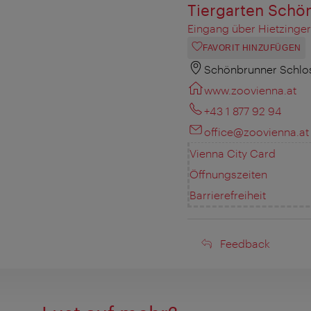
Tiergarten Schö
Eingang über Hietzinger
FAVORIT HINZUFÜGEN
Schönbrunner Schlos
www.zoovienna.at
+43 1 877 92 94
office@zoovienna.at
Vienna City Card
Öffnungszeiten
Barrierefreiheit
Feedback
Feedback