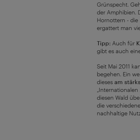
Grünspecht. Geht
der Amphibien. 
Hornottern - di
ergattert man vi
Tipp:
Auch für
K
gibt es auch ei
Seit Mai 2011 k
begehen. Ein wen
dieses
am stärks
„Internationalen
diesen Wald übe
die verschieden
nachhaltige Nutz