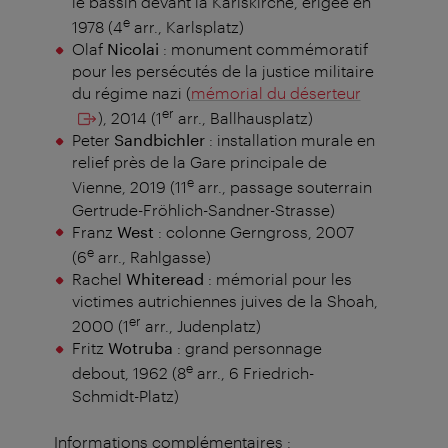
le bassin devant la Karlskirche, érigée en
e
1978 (4
arr., Karlsplatz)
Olaf
Nicolai
: monument commémoratif
pour les persécutés de la justice militaire
du régime nazi (
mémorial du déserteur
er
), 2014 (1
arr., Ballhausplatz)
Peter
Sandbichler
: installation murale en
relief près de la Gare principale de
e
Vienne, 2019 (11
arr., passage souterrain
Gertrude-Fröhlich-Sandner-Strasse)
Franz
West
: colonne Gerngross, 2007
e
(6
arr., Rahlgasse)
Rachel
Whiteread
: mémorial pour les
victimes autrichiennes juives de la Shoah,
er
2000 (1
arr., Judenplatz)
Fritz
Wotruba
: grand personnage
e
debout, 1962 (8
arr., 6 Friedrich-
Schmidt-Platz)
Informations complémentaires :