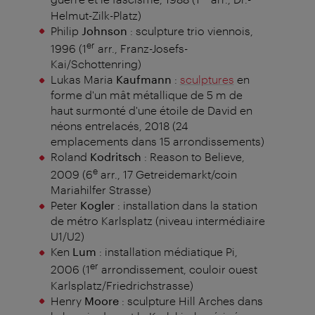
Helmut-Zilk-Platz)
Philip
Johnson
: sculpture trio viennois,
er
1996 (1
arr., Franz-Josefs-
Kai/Schottenring)
Lukas Maria
Kaufmann
:
sculptures
en
forme d'un mât métallique de 5 m de
haut surmonté d'une étoile de David en
néons entrelacés, 2018 (24
emplacements dans 15 arrondissements)
Roland
Kodritsch
: Reason to Believe,
e
2009 (6
arr., 17 Getreidemarkt/coin
Mariahilfer Strasse)
Peter
Kogler
: installation dans la station
de métro Karlsplatz (niveau intermédiaire
U1/U2)
Ken
Lum
: installation médiatique Pi,
er
2006 (1
arrondissement, couloir ouest
Karlsplatz/Friedrichstrasse)
Henry
Moore
: sculpture Hill Arches dans