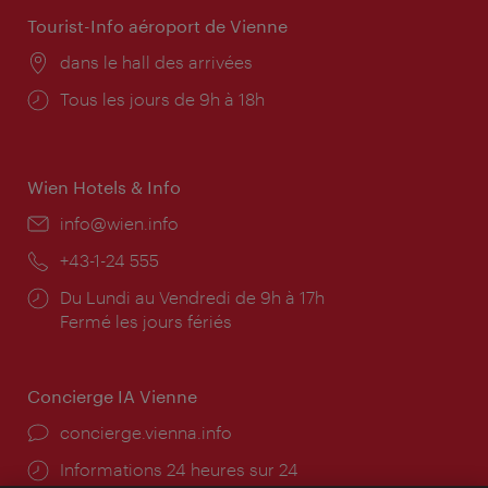
Tourist-Info aéroport de Vienne
Lieu:
dans le hall des arrivées
Horaires
Tous les jours de 9h à 18h
d'ouverture:
Wien Hotels & Info
E-
info@wien.info
mail:
Téléphone:
+43-1-24 555
Horaires
Du Lundi au Vendredi de 9h à 17h
d'ouverture:
Fermé les jours fériés
Concierge IA Vienne
Ort:
concierge.vienna.info
Öffnungszeiten:
Informations 24 heures sur 24