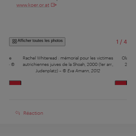
www.koer.or.at
sur
Afficher toutes les photos
1
/
4
09 (6e
Rachel Whiteread : mémorial pour les victimes
Olafur 
sse)
–
©
autrichiennes juives de la Shoah, 2000 (1er arr.,
2008 
Judenplatz)
–
© Eva Amann, 2012
SAM
Réaction
Réaction