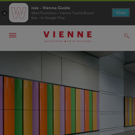
ivie - Vienna Guide
View
WienTourismus / Vienna Tourist Board
free - In Google Play
Afficher
Rech
/
masquer
la
Navigation
Contenu
navigation