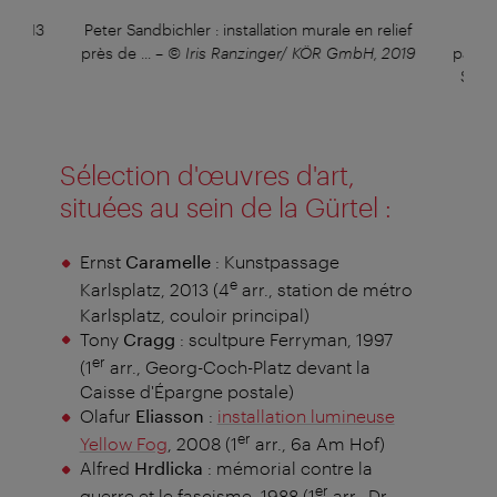
z, 2013
Peter Sandbichler : installation murale en relief
... l
uloir
près de ...
–
© Iris Ranzinger/ KÖR GmbH, 2019
passa
Stras
Sélection d'œuvres d'art,
situées au sein de la Gürtel :
Ernst
Caramelle
: Kunstpassage
e
Karlsplatz, 2013 (4
arr., station de métro
Karlsplatz, couloir principal)
Tony
Cragg
: scultpure Ferryman, 1997
er
(1
arr., Georg-Coch-Platz devant la
Caisse d'Épargne postale)
Olafur
Eliasson
:
installation lumineuse
er
Yellow Fog
, 2008 (1
arr., 6a Am Hof)
Alfred
Hrdlicka
: mémorial contre la
er
guerre et le fascisme, 1988 (1
arr., Dr.-