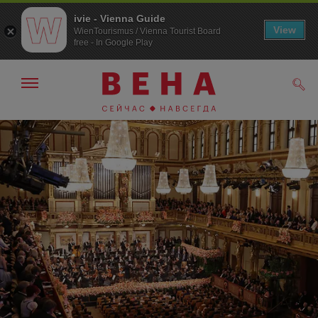
ivie - Vienna Guide
View
WienTourismus / Vienna Tourist Board
free - In Google Play
Показать/
Поис
скрыть
панель
навигации
К
К
навигации
содержанию