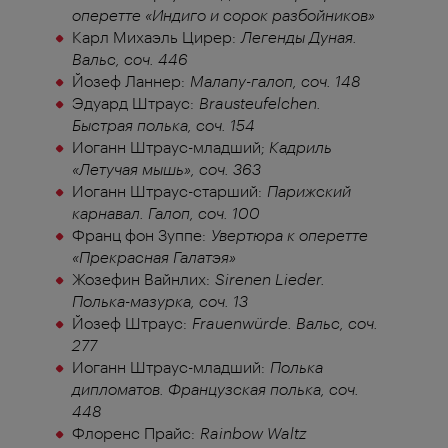
оперетте «Индиго и сорок разбойников»
Карл Михаэль Цирер:
Легенды Дуная.
Вальс, соч. 446
Йозеф Ланнер:
Малапу-галоп, соч. 148
Эдуард Штраус:
Brausteufelchen.
Быстрая полька, соч. 154
Иоганн Штраус-младший;
Кадриль
«Летучая мышь», соч. 363
Иоганн Штраус-старший:
Парижский
карнавал. Галоп, соч. 100
Франц фон Зуппе:
Увертюра к оперетте
«Прекрасная Галатэя»
Жозефин Вайнлих:
Sirenen Lieder.
Полька-мазурка, соч. 13
Йозеф Штраус:
Frauenwürde. Вальс, соч.
277
Иоганн Штраус-младший:
Полька
дипломатов. Французская полька, соч.
448
Флоренс Прайс:
Rainbow Waltz