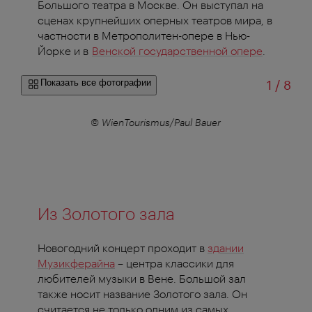
Большого театра в Москве. Он выступал на
сценах крупнейших оперных театров мира, в
частности в Метрополитен-опере в Нью-
Йорке и в
Венской государственной опере
.
из
Показать все фотографии
1
/
8
er
© WienTourismus/Paul Bauer
©
Из Золотого зала
Новогодний концерт проходит в
здании
Музикферайна
– центра классики для
любителей музыки в Вене. Большой зал
также носит название Золотого зала. Он
считается не только одним из самых