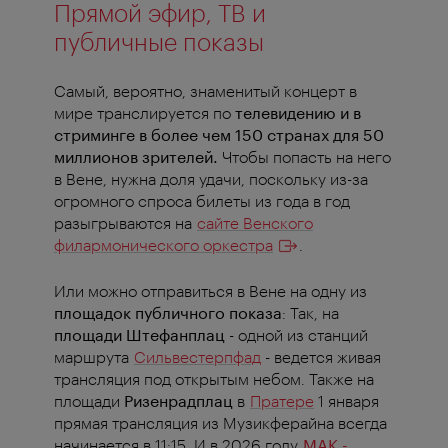
Прямой эфир, ТВ и
публичные показы
Самый, вероятно, знаменитый концерт в
мире транслируется по
телевидению и в
стриминге в более чем 150 странах для 50
миллионов зрителей.
Чтобы попасть на него
в Вене, нужна доля удачи, поскольку из-за
огромного спроса билеты из года в год
разыгрываются на
сайте Венского
филармонического оркестра
.
Или можно отправиться в Вене на одну из
площадок публичного показа
: Так, на
площади Штефанплац
- одной из станций
маршрута
Сильвестерпфад
- ведется живая
трансляция под открытым небом. Также на
площади
Ризенрадплац
в
Пратере
1 января
прямая трансляция из Музикферайна всегда
начинается в 11:15. И в 2026 году
MAK -