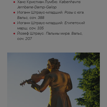
Ханс Кристиан Лумбю:
Københavns
Jernbane-Damp-Galop
Иоганн Штраус-младший:
Розы с юга.
Вальс, соч. 388
Иоганн Штраус-младший:
Египетский
марш, соч. 335
Йозеф Штраус:
Пальмы мира. Вальс,
соч. 207