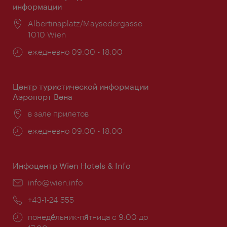
информации
Расположение:
Albertinaplatz/Maysedergasse
1010 Wien
Часы
ежедневно 09:00 - 18:00
работы:
Центр туристической информации
Аэропорт Вена
Расположение:
в зале прилетов
Часы
ежедневно 09:00 - 18:00
работы:
Инфоцентр Wien Hotels & Info
Эл.
info@wien.info
почта:
Телефон:
+43-1-24 555
Часы
понеде́льник-пя́тница с 9:00 до