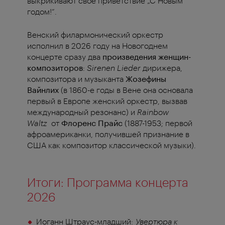
выкрикивают свое приветствие „С Новым
годом!“.
Венский филармонический оркестр
исполнил в 2026 году на Новогоднем
концерте сразу два
произведения женщин-
композиторов
:
Sirenen Lieder
дирижера,
композитора и музыканта
Жозефины
Вайнлих
(в 1860-е годы в Вене она основала
первый в Европе женский оркестр, вызвав
международный резонанс) и
Rainbow
Waltz
от
Флоренс Прайс
(1887-1953; первой
афроамериканки, получившей признание в
США как композитор классической музыки).
Итоги: Программа концерта
2026
Иоганн Штраус-младший:
Увертюра к