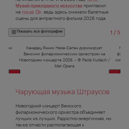
Музей прикладного искусства
пригласил
на
показ
, ведь здесь снимали балетные
сцены для антрактного фильма 2026 года.
из
Показать все фотографии
1
/
5
лением
Канадец Янник Незе-Сеген дирижирует
Маэс
r
Венским филармоническим оркестром на
филар
Новогоднем концерте 2026.
–
© Paola Kudacki /
концер
Met Opera
Чарующая музыка Штраусов
Новогодний концерт Венского
филармонического оркестра объединяет
лучших из лучших.
Радостно-энергичная, но
также отчасти располагающая к