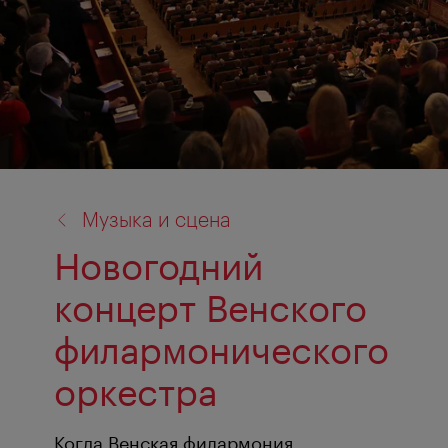
назад
Музыка и сцена
к:
Новогодний
концерт Венского
филармонического
оркестра
Когда Венская филармония