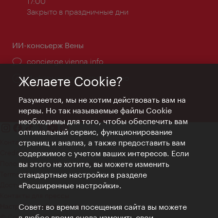
работы:
17:00
Закрыто в праздничные дни
ИИ-консьерж Вены
concierge.vienna.info
Информация круглосуточно
Желаете Cookie?
Разумеется, мы не хотим действовать вам на
нервы. Но так называемые файлы Cookie
необходимы для того, чтобы обеспечить вам
оптимальный сервис, функционирование
Контакт
страниц и анализ, а также предоставить вам
Credits
содержимое с учетом ваших интересов. Если
Положение о конфиденциальности
вы этого не хотите, вы можете изменить
Terms of Use
стандартные настройки в разделе
Доступность
«Расширенные настройки».
Контакты для прессы
Совет: во время посещения сайта вы можете
Настройки файлов Cookie
© Copyright WienTourismus
в любое время снова изменить свои