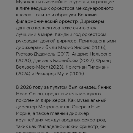
Музыканты высочайшего уровня, играющие
в лиге ведущих оркестров международного
класса – они-то и образуют
Венский
филармонический оркестр
.
Дирижеры
данного коллектива тоже считаются
лучшими в мире. Каждый год оркестром
руководит другой дирижер.
Приглашенными
дирижерами были Марис Янсонс (2016),
Густаво Дудамель (2017), Андрис Нельсонс
(2020), Даниэль Баренбойм (2022), Франц
Вельзер-Мёст (2023), Кристиан Тилеманн
(2024) и Риккардо Мути (2025).
В
2026
году за пультом был канадец
Янник
Незе-Сеген
, представитель молодого
поколения дирижеров. Как музыкальный
директор Метрополитан Опера в Нью-
Йорке, а также главный дирижер
крупнейших международных оркестров,
таких как Филадельфийский оркестр, он
сочетает жанры, составляющие