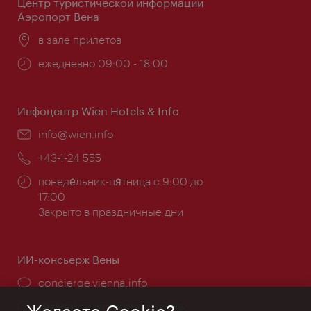
Центр туристической информации
Аэропорт Вена
Расположение:
в зале прилетов
Часы
ежедневно 09:00 - 18:00
работы:
Инфоцентр Wien Hotels & Info
Эл.
info@wien.info
почта:
Телефон:
+43-1-24 555
Часы
понеде́льник-пя́тница с 9:00 до
работы:
17:00
Закрыто в праздничные дни
ИИ-консьерж Вены
concierge.vienna.info
Информация круглосуточно