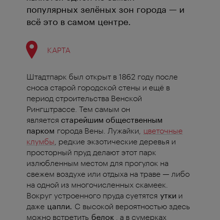
популярных зелёных зон города — и
всё это в самом центре.
КАРТА
Штадтпарк был открыт в 1862 году после
сноса старой городской стены и ещё в
период строительства Венской
Рингштрассе. Тем самым он
является
старейшим общественным
парком
города Вены. Лужайки,
цветочные
клумбы
, редкие экзотические деревья и
просторный пруд делают этот парк
излюбленным местом для прогулок на
свежем воздухе или отдыха на траве — либо
на одной из многочисленных скамеек.
Вокруг устроенного пруда суетятся
утки
и
даже
цапли.
С высокой вероятностью здесь
можно встретить
белок
, а в сумерках