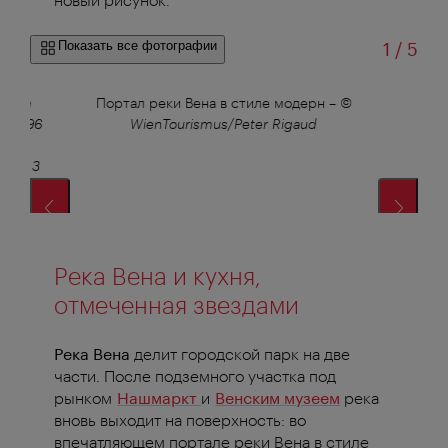
из
Показать все фотографии
1
/
5
AK im
Портал реки Вена в стиле модерн
–
©
t, 1996
WienTourismus/Peter Rigaud
сп
pace
 Wien 3
Река Вена и кухня,
отмеченная звездами
Река Вена
делит городской парк на две
части. После подземного участка под
рынком
Нашмаркт
и
Венским музеем
река
вновь выходит на поверхность: во
впечатляющем портале реки Вена в стиле