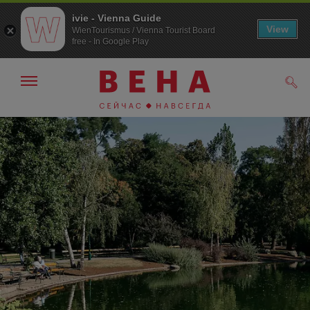
ivie - Vienna Guide
View
WienTourismus / Vienna Tourist Board
free - In Google Play
Показать/
Поис
скрыть
панель
навигации
К
К
навигации
содержанию