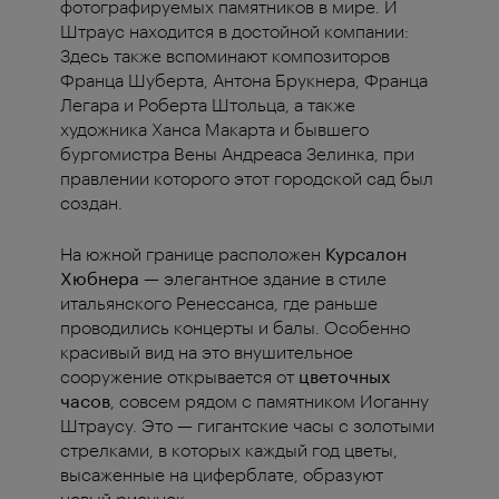
фотографируемых памятников в мире. И
Штраус находится в достойной компании:
Здесь также вспоминают композиторов
Франца Шуберта, Антона Брукнера, Франца
Легара и Роберта Штольца, а также
художника Ханса Макарта и бывшего
бургомистра Вены Андреаса Зелинка, при
правлении которого этот городской сад был
создан.
На южной границе расположен
Курсалон
Хюбнера
— элегантное здание в стиле
итальянского Ренессанса, где раньше
проводились концерты и балы. Особенно
красивый вид на это внушительное
сооружение открывается от
цветочных
часов
, совсем рядом с памятником Иоганну
Штраусу. Это — гигантские часы с золотыми
стрелками, в которых каждый год цветы,
высаженные на циферблате, образуют
новый рисунок.