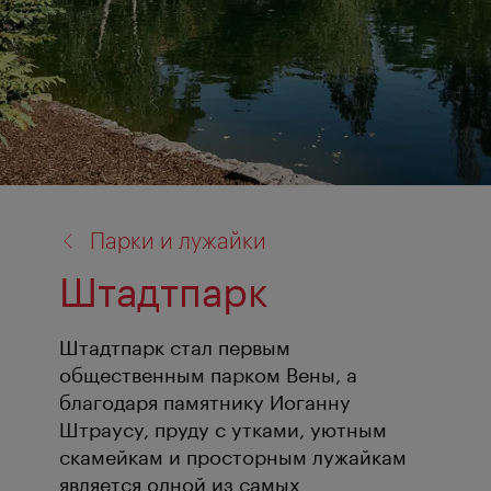
назад
Парки и лужайки
к:
Штадтпарк
Штадтпарк стал первым
общественным парком Вены, а
благодаря памятнику Иоганну
Штраусу, пруду с утками, уютным
скамейкам и просторным лужайкам
является одной из самых