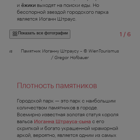
и
ёжики
выходят на поиски еды. Но
бесспорной звездой городского парка
является Иоганн Штраус
.
из
Показать все фотографии
1
/
6
Julius
Памятник Иоганну Штраусу
–
© WienTourismus
Вид
/ Gregor Hofbauer
Плотность памятников
Городской парк — это парк с наибольшим
количеством памятников в городе.
Всемирно известная золотая статуя короля
вальса
Иоганна Штрауса-сына
с его
скрипкой и богато украшенной мраморной
аркой, вероятно, является одним из самых