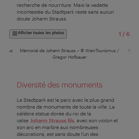
recherche de nourriture. Mais la vedette
incontestée du Stadtpark reste sans aucun
doute Johann Strauss
.
sur
Afficher toutes les photos
1
/
6
Julius
Mémorial de Johann Strauss
–
© WienTourismus /
Vue s
Gregor Hofbauer
Diversité des monuments
Le Stadtpark est le parc avec le plus grand
nombre de monuments de toute la ville. La
célèbre statue dorée du roi de la
valse
Johann Strauss fils
, avec son violon et
son arc en marbre aux nombreuses
décorations, est sans doute l’un des