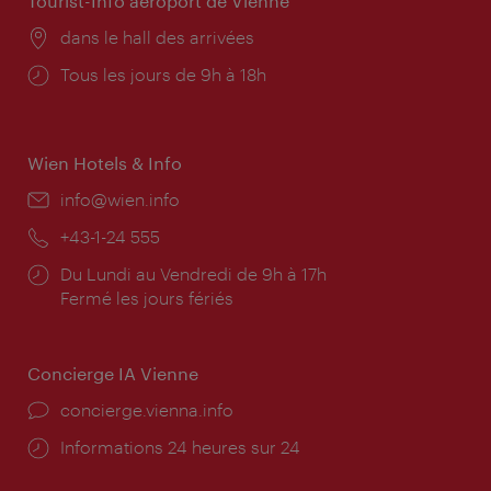
Tourist-Info aéroport de Vienne
Lieu:
dans le hall des arrivées
Horaires
Tous les jours de 9h à 18h
d'ouverture:
Wien Hotels & Info
E-
info@wien.info
mail:
Téléphone:
+43-1-24 555
Horaires
Du Lundi au Vendredi de 9h à 17h
d'ouverture:
Fermé les jours fériés
Concierge IA Vienne
Ort:
concierge.vienna.info
Öffnungszeiten:
Informations 24 heures sur 24