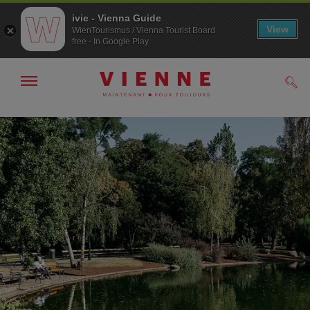
ivie - Vienna Guide
View
WienTourismus / Vienna Tourist Board
free - In Google Play
Afficher
Rech
/
masquer
la
Navigation
Contenu
navigation