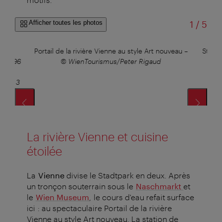
sur
Afficher toutes les photos
1
/
5
 im
Portail de la rivière Vienne au style Art nouveau
–
Statio
t, 1996
© WienTourismus/Peter Rigaud
Wa
pace
 Wien 3
La rivière Vienne et cuisine
étoilée
La
Vienne
divise le Stadtpark en deux. Après
un tronçon souterrain sous le
Naschmarkt
et
le
Wien Museum
, le cours d'eau refait surface
ici : au spectaculaire Portail de la rivière
Vienne au style Art nouveau. La station de