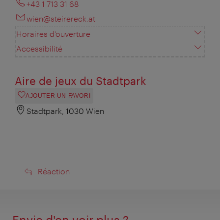
+43 1 713 31 68
wien@steirereck.at
Horaires d'ouverture
Accessibilité
Aire de jeux du Stadtpark
AJOUTER UN FAVORI
Stadtpark, 1030 Wien
Réaction
Réaction
Envie d'en voir plus ?