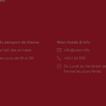
ets
nfo aéroport de Vienne
Wien Hotels & Info
e hall des arrivées
E-
info@wien.info
mail:
res
es jours de 9h à 18h
Téléphone:
+43-1-24 555
rture:
Horaires
Du Lundi au Vendredi de
d'ouverture:
Fermé les jours fériés