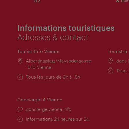
à Z
& tick
Informations touristiques
Adresses & contact
Tourist-Info Vienne
Tourist-I
Lieu:
Albertinaplatz/Maysedergasse
Lieu:
dans l
1010 Vienne
Horai
Tous l
Horaires
Tous les jours de 9h à 18h
d'ouve
d'ouverture:
Concierge IA Vienne
Ort:
concierge.vienna.info
Öffnungszeiten:
Informations 24 heures sur 24