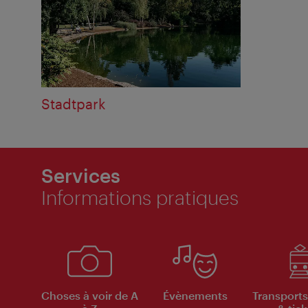
Stadtpark
Services
Informations pratiques
Choses à voir de A
Évènements
Transports