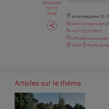
PARTAGER
CETTE
PAGE
Johannesgasse 33, 1
Partager
www.kursalonwien.at
cette
page
+43 1 512 57 90 0
office@kursalonwien
Carte
Points d'int
Articles sur le thème