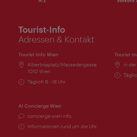
A-Z
Verkehr 
Tourist-Info
Adressen & Kontakt
Tourist-Info Wien
Tourist-I
Ort:
Albertinaplatz/Maysedergasse
Ort:
in der
1010 Wien
Öffnu
Täglic
Öffnungszeiten:
Täglich 9 - 18 Uhr
AI Concierge Wien
Ort:
concierge.wien.info
Öffnungszeiten:
Informationen rund um die Uhr