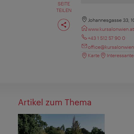
SEITE
TEILEN
Seite
Johannesgasse 33, 1
teilen
www.kursalonwien.at
+43 1 512 57 90 0
office@kursalonwien
Karte
Interessant
Artikel zum Thema