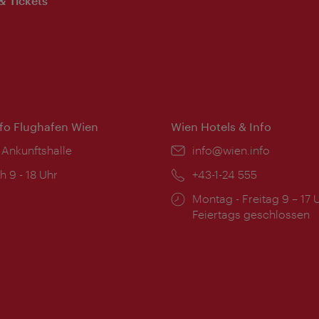
& Tickets
nfo Flughafen Wien
Wien Hotels & Info
 Ankunftshalle
Email:
info@wien.info
ngszeiten:
h 9 - 18 Uhr
Telefon:
+43-1-24 555
Öffnungszeiten:
Montag - Freitag 9 – 17 
Feiertags geschlossen