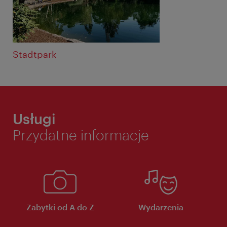
Stadtpark
Usługi
Przydatne informacje
Zabytki od A do Z
Wydarzenia