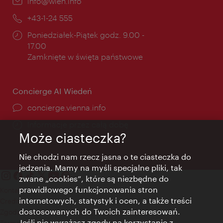
E-
info@wien.info
mail:
Telefon:
+43-1-24 555
Godziny
Poniedziałek-Piątek godz. 9.00 -
otwarcia:
17.00
Zamknięte w święta państwowe
Concierge AI Wiedeń
concierge.vienna.info
Informacje przez całą dobę
Może ciasteczka?
Nie chodzi nam rzecz jasna o te ciasteczka do
jedzenia. Mamy na myśli specjalne pliki, tak
zwane „cookies”, które są niezbędne do
prawidłowego funkcjonowania stron
Kontakt
internetowych, statystyk i ocen, a także treści
Credits
dostosowanych do Twoich zainteresowań.
Zgoda na przetwarzanie danych osobowych
Jeśli nie wyrażasz zgody na korzystanie z
Terms of Use