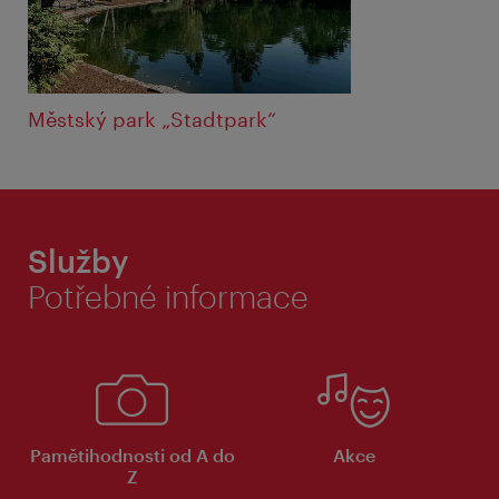
Městský park „Stadtpark“
Služby
Potřebné informace
Pamětihodnosti od A do
Akce
Z