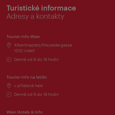
Turistické informace
Adresy a kontakty
Tourist-Info Wien
Místo:
Albertinaplatz/Maysedergasse
1010 Vídeň
Provozní
Denně od 9 do 18 hodin
doba:
Tourist-Info na letišti
Místo:
v příletové hale
Provozní
Denně od 9 do 18 hodin
doba:
Wien Hotels & Info