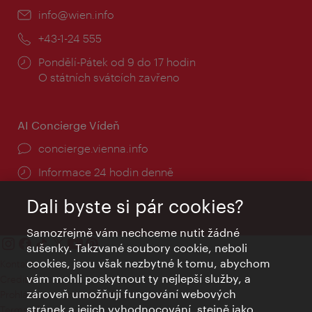
E-
info@wien.info
mail:
Telefon:
+43-1-24 555
Provozní
Pondělí-Pátek od 9 do 17 hodin
doba:
O státních svátcích zavřeno
AI Concierge Vídeň
concierge.vienna.info
Informace 24 hodin denně
Dali byste si pár cookies?
Samozřejmě vám nechceme nutit žádné
sušenky. Takzvané soubory cookie, neboli
cookies, jsou však nezbytné k tomu, abychom
Kontakty
vám mohli poskytnout ty nejlepší služby, a
Credits
zároveň umožňují fungování webových
Prohlášení o ochraně osobních údajů
stránek a jejich vyhodnocování, stejně jako
Terms of Use