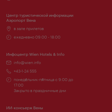
работы:
Центр туристической информации
Аэропорт Вена
Расположение:
в зале прилетов
Часы
ежедневно 09:00 - 18:00
работы:
Инфоцентр Wien Hotels & Info
Эл.
info@wien.info
почта:
Телефон:
+43-1-24 555
Часы
понеде́льник-пя́тница с 9:00 до
работы:
17:00
Закрыто в праздничные дни
ИИ-консьерж Вены