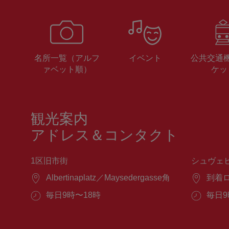
名所一覧（アルフ
イベント
公共交通
ァベット順）
ケッ
観光案内
アドレス＆コンタクト
1区旧市街
シュヴェ
場
Albertinaplatz／Maysedergasse角
場
到着
所：
所：
営
毎日9時〜18時
営
毎日9
業
業
時
時
間：
間：