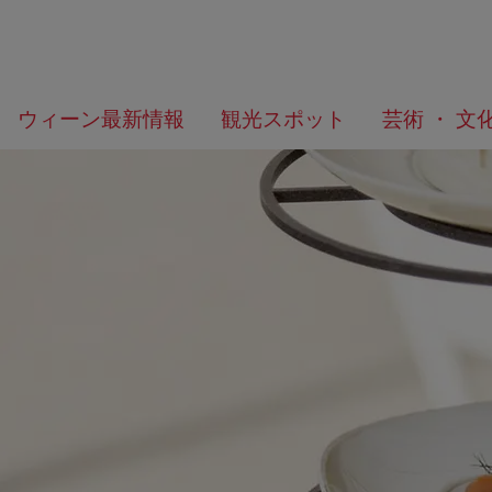
メ
こ
何
ウィーン最新情報
観光スポット
芸術 ・ 文
ニ
の
を
ュ
ペ
お
ー
ー
探
へ
ジ
し
の
で
ト
す
ッ
か？
プ
へ