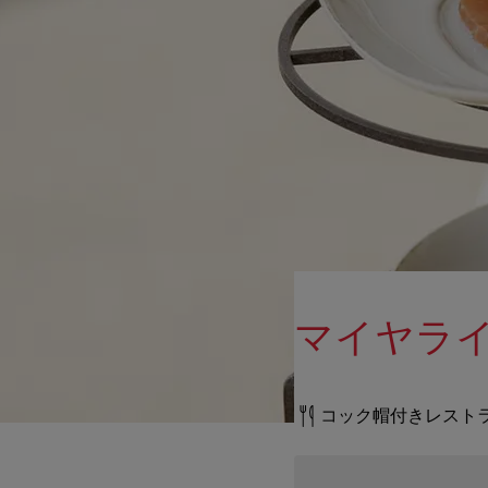
マイヤラ
コック帽付きレスト