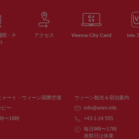
機関・チ
アクセス
Vienna City Card
ivie
ト
ヒャート・ウィーン国際空港
ウィーン観光＆宿泊案内
ロビー
E
info@wien.info
メ
時〜18時
電
+43-1-24 555
ー
話
ル：
営
毎日9時〜17時
番
業
祝祭日は休業
号：