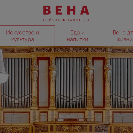
Искусство и
Еда и
Вена д
культура
напитки
жизни
Показать результаты поиска н