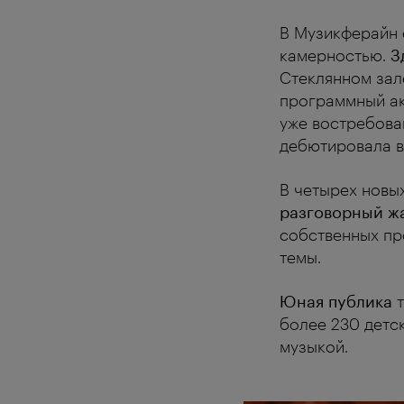
В Музикферайн
камерностью.
З
Стеклянном зал
программный ак
уже востребова
дебютировала в
В четырех новы
разговорный ж
собственных пр
темы.
Юная публика
т
более 230 детс
музыкой.