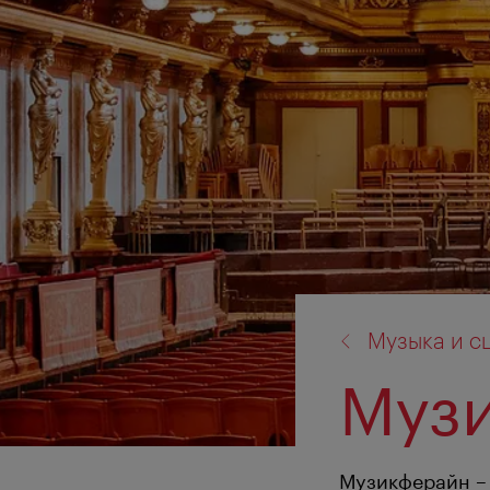
назад
Музыка и с
к:
Муз
Музикферайн – 