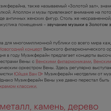
зикферайна, также называемый «Золотой зал», знам
лкой. Аполлон и музы привлекают внимание на пото
де античных женских фигур. Столь же несравненной,
 акустика помещения –
звучание музыки в Золотом 
ла для многомиллионной публики со всего мира каж
Новогодний концерт
Венского филармонического ор
дня в году Музикферайн предлагает концерты высоч
естрами Вены: с
Венскими филармониками
,
Венски
ическим оркестром Вены. Здесь регулярно выступа
анистки
Юйцзя Ван
Музикферайн неотделим от му
Однако Музикферайн Вены уже давно перестал быть
храмом классики.
 металл, камень, дерево