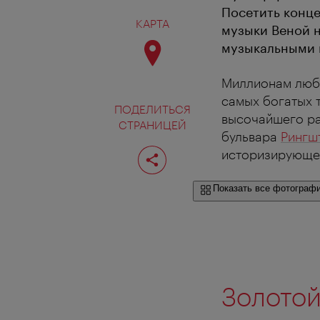
Посетить конце
КАРТА
музыки Веной н
музыкальными г
Миллионам люби
самых богатых 
ПОДЕЛИТЬСЯ
высочайшего ра
СТРАНИЦЕЙ
бульвара
Рингш
Поделиться
историзирующем
страницей
Показать все фотограф
Золотой