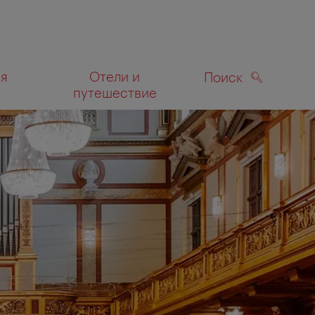
ля
Отели и
Поиск
путешествие
ПОИСК
а карте