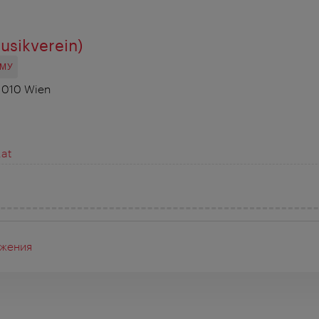
sikverein)
ОМУ
 1010 Wien
.at
жения
я