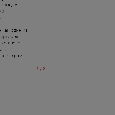
 городом
ми
.
 как один из
 артисты
оскошного
м в
нает храм.
из
1
/
8
Открытие Бала Венс