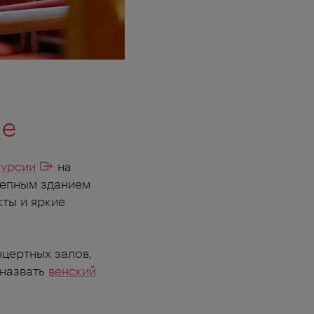
не
курсии
на
лепным зданием
ты и яркие
цертных залов,
 назвать
венский