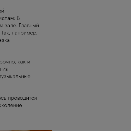
ей
тистам
: В
м зале. Главный
Так, например,
азка
рочно, как и
 из
 музыкальные
есь проводится
околение