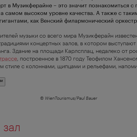
рт в Музикферайне – это значит познакомиться с
а самом высоком уровне качества. А также с таки
игантами, как Венский филармонический оркестр
телей музыки со всего мира Музикферайн известен
традициями концертных залов, в котором выступают
нга. Здание на площади Карлсплац, недалеко от р
трассе
, построенное в 1870 году Теофилом Хансено
 стиле с колоннами, щипцами и рельефами, напоми
ии
© WienTourismus/Paul Bauer
 зал