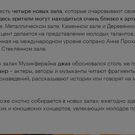
 есть
четыре новых зала
, которые очаровывают сво
десь зрители могут находиться очень близко к ар
е, Металлическом зале, Каменном зале и Деревянно
цент делается на представлении молодых талантов. 
нная на международном уровне сопрано Анна Прох
 Стеклянном зале.
х залах Музикферайна
джаз
обосновался столь же п
анр
–
актеры, авторы и музыканты читают фрагменты
оизведений, рассказывают истории или говорят на
оже охотно собирается в новых залах; ежегодно зд
ких и юношеских концертов, увлекающих молодое п