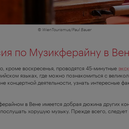
© WienTourismus/Paul Bauer
ия по Музикферайну в Ве
о, кроме воскресенья, проводятся 45-минутные
экс
лийском языках, где можно познакомиться с велико
не концертной деятельности, узнать интересные фак
ферайном в Вене имеется добрая дюжина других кон
 послушать хорушую музыку. Прежде всего, следует