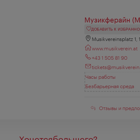
Музикферайн (Mu
ДОБАВИТЬ К ИЗБРАНН
Musikvereinsplatz 1,
www.musikverein.at
+43 1 505 81 90
tickets@musikverein
Часы работы
Безбарьерная среда
Отзывы
Отзывы и предло
и
предложени
Хочетсябольшего?