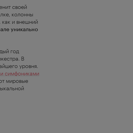
енит своей
лке, колонны
 как и внешний
зале уникально
дый год
кестра. В
айшего уровня.
ми симфониками
ют мировые
зыкальной